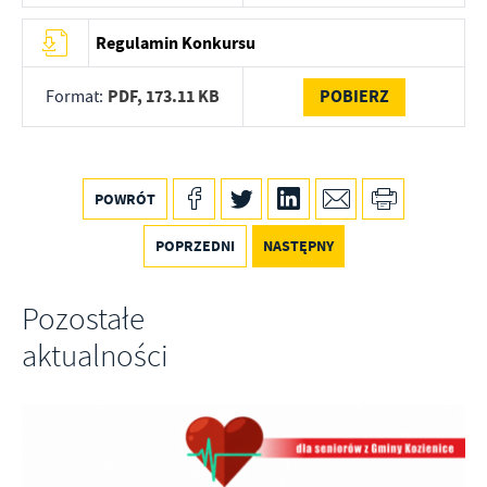
Regulamin Konkursu
PDF,
173.11 KB
POBIERZ
Format:
POWRÓT
POPRZEDNI
NASTĘPNY
Pozostałe
aktualności