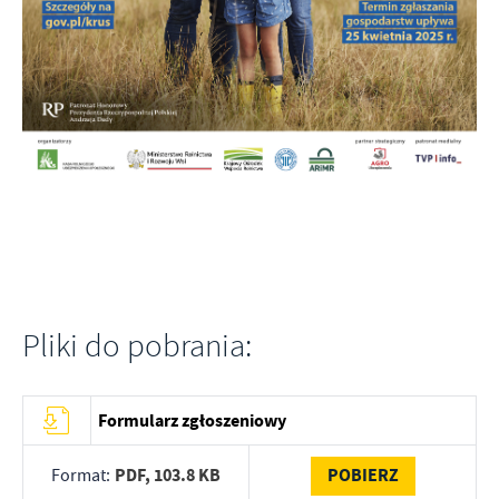
Firmy te działają w charakterze pośredników prezentujących nasze
treści w postaci wiadomości, ofert, komunikatów mediów
społecznościowych.
Pliki do pobrania:
Formularz zgłoszeniowy
PDF,
103.8 KB
POBIERZ
Format: