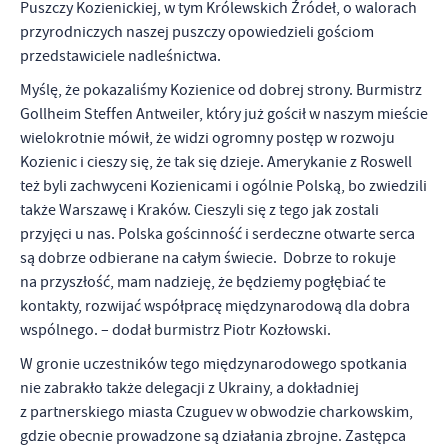
firm będących naszymi partnerami oraz innych dostawców usług.
Puszczy Kozienickiej, w tym Królewskich Źródeł, o walorach
Firmy te działają w charakterze pośredników prezentujących nasze
przyrodniczych naszej puszczy opowiedzieli gościom
treści w postaci wiadomości, ofert, komunikatów mediów
przedstawiciele nadleśnictwa.
społecznościowych.
Myślę, że pokazaliśmy Kozienice od dobrej strony. Burmistrz
Gollheim Steffen Antweiler, który już gościł w naszym mieście
wielokrotnie mówił, że widzi ogromny postęp w rozwoju
Kozienic i cieszy się, że tak się dzieje. Amerykanie z Roswell
też byli zachwyceni Kozienicami i ogólnie Polską, bo zwiedzili
także Warszawę i Kraków. Cieszyli się z tego jak zostali
przyjęci u nas. Polska gościnność i serdeczne otwarte serca
są dobrze odbierane na całym świecie. Dobrze to rokuje
na przyszłość, mam nadzieję, że będziemy pogłębiać te
kontakty, rozwijać współpracę międzynarodową dla dobra
wspólnego. – dodał burmistrz Piotr Kozłowski.
W gronie uczestników tego międzynarodowego spotkania
nie zabrakło także delegacji z Ukrainy, a dokładniej
z partnerskiego miasta Czuguev w obwodzie charkowskim,
gdzie obecnie prowadzone są działania zbrojne. Zastępca