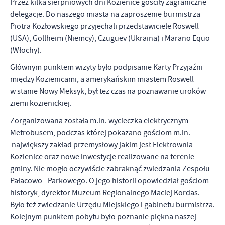
Przez kilka sierpniowych dni Kozienice gościły zagraniczne
zapamiętanie wprowadzonych przez Ciebie ustawień oraz
personalizację określonych funkcjonalności czy prezentowanych
delegacje. Do naszego miasta na zaproszenie burmistrza
treści.
Piotra Kozłowskiego przyjechali przedstawiciele Roswell
Dzięki tym plikom cookies możemy zapewnić Ci większy komfort
(USA), Gollheim (Niemcy), Czuguev (Ukraina) i Marano Equo
Więcej
korzystania z funkcjonalności naszej strony poprzez dopasowanie
(Włochy).
jej do Twoich indywidualnych preferencji. Wyrażenie zgody na
Głównym punktem wizyty było podpisanie Karty Przyjaźni
funkcjonalne i personalizacyjne pliki cookies gwarantuje
Analityczne
dostępność większej ilości funkcji na stronie.
między Kozienicami, a amerykańskim miastem Roswell
Analityczne pliki cookies pomagają nam rozwijać się i
w stanie Nowy Meksyk, był też czas na poznawanie uroków
dostosowywać do Twoich potrzeb.
ziemi kozienickiej.
Cookies analityczne pozwalają na uzyskanie informacji w zakresie
Więcej
Zorganizowana została m.in. wycieczka elektrycznym
wykorzystywania witryny internetowej, miejsca oraz częstotliwości,
z jaką odwiedzane są nasze serwisy www. Dane pozwalają nam na
Metrobusem, podczas której pokazano gościom m.in.
ocenę naszych serwisów internetowych pod względem ich
największy zakład przemysłowy jakim jest Elektrownia
Reklamowe
popularności wśród użytkowników. Zgromadzone informacje są
Kozienice oraz nowe inwestycje realizowane na terenie
Dzięki reklamowym plikom cookies prezentujemy Ci najciekawsze
przetwarzane w formie zanonimizowanej. Wyrażenie zgody na
gminy. Nie mogło oczywiście zabraknąć zwiedzania Zespołu
informacje i aktualności na stronach naszych partnerów.
analityczne pliki cookies gwarantuje dostępność wszystkich
Pałacowo - Parkowego. O jego historii opowiedział gościom
funkcjonalności.
Promocyjne pliki cookies służą do prezentowania Ci naszych
Więcej
historyk, dyrektor Muzeum Regionalnego Maciej Kordas.
komunikatów na podstawie analizy Twoich upodobań oraz Twoich
Było też zwiedzanie Urzędu Miejskiego i gabinetu burmistrza.
zwyczajów dotyczących przeglądanej witryny internetowej. Treści
promocyjne mogą pojawić się na stronach podmiotów trzecich lub
Kolejnym punktem pobytu było poznanie piękna naszej