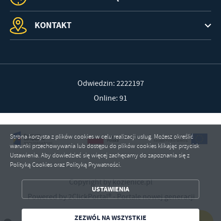
KONTAKT
Odwiedzin: 2222197
Online: 91
Strona korzysta z plików cookies w celu realizacji usług. Możesz określić
warunki przechowywania lub dostępu do plików cookies klikając przycisk
Ustawienia. Aby dowiedzieć się więcej zachęcamy do zapoznania się z
Polityką Cookies oraz Polityką Prywatności.
ZAPISZ WYBRANE
Copyright by kozienice.pl
USTAWIENIA
ZEZWÓL NA WSZYSTKIE
Powered by
2ClickPortal®
- Portale nowej generacji
ZEZWÓL NA WSZYSTKIE