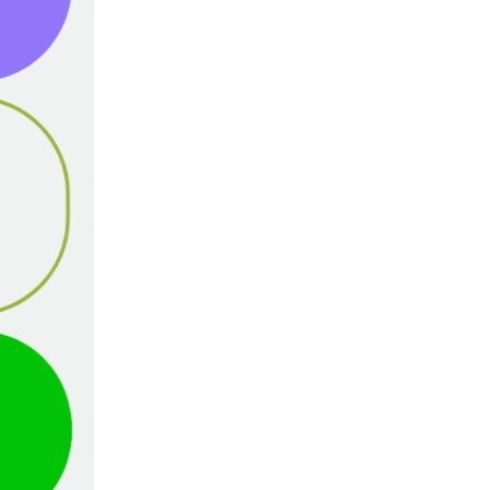
.
a
w