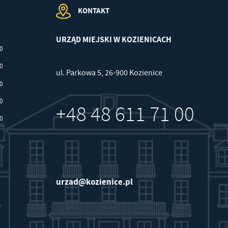
KONTAKT
URZĄD MIEJSKI W KOZIENICACH
00
30
ul. Parkowa 5, 26-900 Kozienice
30
30
+48 48 611 71 00
30
urzad@kozienice.pl