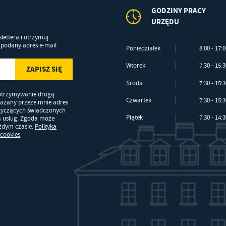
GODZINY PRACY
URZĘDU
lettera i otrzymuj
podany adres e-mail
Poniedziałek
8:00 - 17:
Wtorek
7:30 - 15:
Środa
7:30 - 15:
otrzymywanie drogą
Czwartek
7:30 - 15:
kazany przeze mnie adres
otyczących świadczonych
Piątek
7:30 - 14:
a usług. Zgoda może
ażdym czasie.
Polityka
 cookies