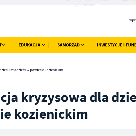
20°C
Deszcz
T
EDUKACJA
SAMORZĄD
INWESTYCJE I FUN
zieci i młodzieży w powiecie kozienickim
ja kryzysowa dla dziec
ie kozienickim