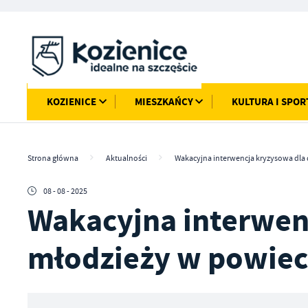
Przejdź do menu.
Przejdź do wyszukiwarki.
Przejdź do treści.
Przejdź do ustawień wielkości czcionki.
Włącz wersję kontrastową strony.
KOZIENICE
MIESZKAŃCY
KULTURA I SPOR
Strona główna
Aktualności
Wakacyjna interwencja kryzysowa dla d
08 - 08 - 2025
Wakacyjna interwenc
młodzieży w powiec