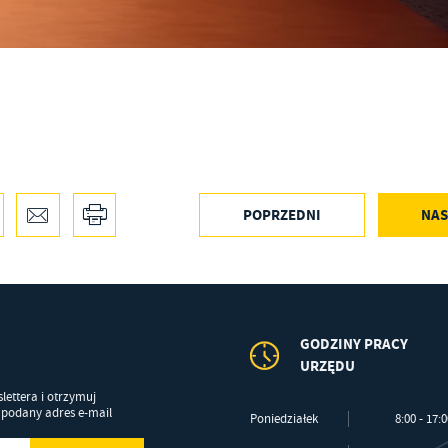
alizy Twoich upodobań oraz Twoich zwyczajów dotyczących przeglądanej witryny
ternetowej. Treści promocyjne mogą pojawić się na stronach podmiotów trzecich lub firm
dących naszymi partnerami oraz innych dostawców usług. Firmy te działają w charakterze
średników prezentujących nasze treści w postaci wiadomości, ofert, komunikatów medió
ołecznościowych.
POPRZEDNI
NAS
GODZINY PRACY
URZĘDU
lettera i otrzymuj
podany adres e-mail
Poniedziałek
8:00 - 17: