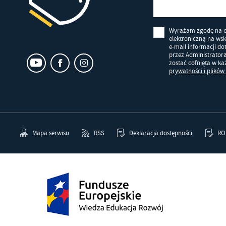
Wyrażam zgodę na 
elektroniczną na ws
e-mail informacji d
przez Administrator
zostać cofnięta w k
prywatności i plików
Mapa serwisu
RSS
Deklaracja dostępności
RO