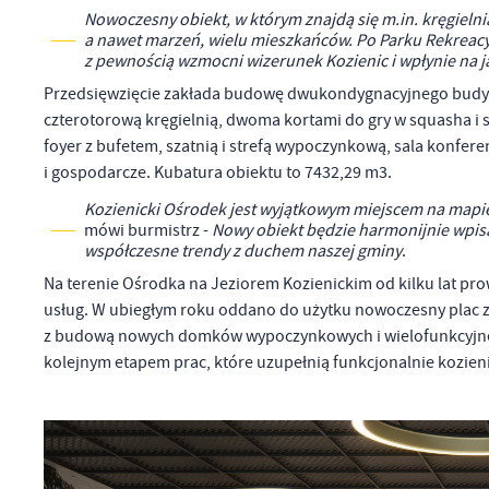
Nowoczesny obiekt, w którym znajdą się m.in. kręgielnia
a nawet marzeń, wielu mieszkańców. Po Parku Rekreac
z pewnością wzmocni wizerunek Kozienic i wpłynie na 
Przedsięwzięcie zakłada budowę dwukondygnacyjnego budyn
czterotorową kręgielnią, dwoma kortami do gry w squasha i sal
foyer z bufetem, szatnią i strefą wypoczynkową, sala konfere
i gospodarcze. Kubatura obiektu to 7432,29 m3.
Kozienicki Ośrodek jest wyjątkowym miejscem na mapie 
mówi burmistrz -
Nowy obiekt będzie harmonijnie wpisa
współczesne trendy z duchem naszej gminy
.
Na terenie Ośrodka na Jeziorem Kozienickim od kilku lat pr
usług. W ubiegłym roku oddano do użytku nowoczesny plac za
z budową nowych domków wypoczynkowych i wielofunkcyjnego
kolejnym etapem prac, które uzupełnią funkcjonalnie kozie