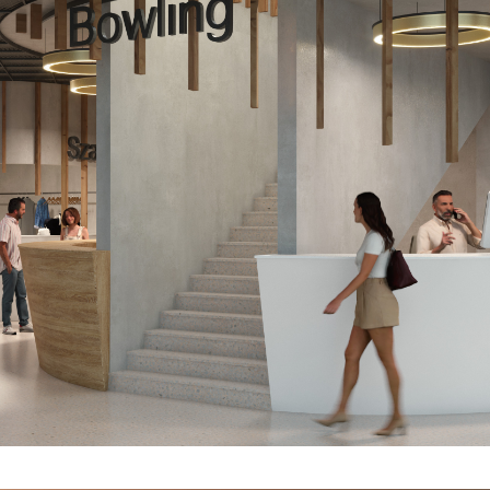
stawienia
anujemy Twoją prywatność. Możesz zmienić ustawienia cookies lub zaakceptować je
zystkie. W dowolnym momencie możesz dokonać zmiany swoich ustawień.
iezbędne