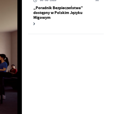
06 - 08 - 2026
„Poradnik Bezpieczeństwa”
dostępny w Polskim Języku
a
kom
Migowym
z
ci
.
a