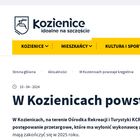
Przejdź do menu.
Przejdź do wyszukiwarki.
Przejdź do treści.
Przejdź do ustawień wielkości czcionki.
Włącz wersję kontrastową strony.
KOZIENICE
MIESZKAŃCY
KULTURA I SPOR
Strona główna
Aktualności
W Kozienicach powstaje kręgielnia
10 - 04 - 2024
W Kozienicach powst
W Kozienicach, na terenie Ośrodka Rekreacji i Turystyki KC
postępowanie przetargowe, które ma wyłonić wykonawcę 
mają zakończyć się w 2025 roku.