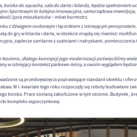
, boiska do squasha, sala do darta i bilarda, będzie spełnieniem o
yjno-Sportowym to kolejna innowacyjna, samorządowa inwestycja, 
jakość życia mieszkańców
– mówi burmistrz.
ku z dźwigiem osobowym i łącznikiem z istniejącym pensjonatem.
ą do gry w bilarda i darta, w obiekcie znajdą się również: multifun
ncyjna, zaplecze sanitarne z szatniami i natryskami, pomieszczenia
Kozienic, dlatego koncepcji jego modernizacji poświęciliśmy wiele
ny w istniejący kontekst parkowo-leśny, a swoim wyglądem będzie 
owadzone są przedsięwzięcia poprawiające standard obiektu i ofer
baw. W I. kwartale tego roku rozpoczęły się roboty budowlane zw
 boiska. Prace zostaną zakończone w tym sezonie. Budynek „kręg
nicki kompleks wypoczynkowy.