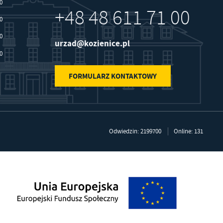
30
+48 48 611 71 00
30
30
urzad@kozienice.pl
30
FORMULARZ KONTAKTOWY
Odwiedzin: 2199700
Online: 131