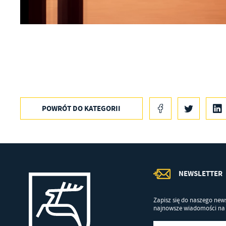
an
in
bę
po
sp
POWRÓT
DO KATEGORII
NEWSLETTER
Zapisz się do naszego news
najnowsze wiadomości na 