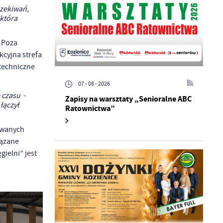
czekiwań,
która
 Poza
kcyjna strefa
 techniczne
07 - 08 - 2026
 czasu
-
Zapisy na warsztaty „Senioralne ABC
łączył
Ratownictwa”
owanych
iązane
ielni” jest