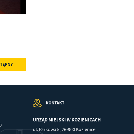
w
TĘPNY
KONTAKT
URZĄD MIEJSKI W KOZIENICACH
00
ul. Parkowa 5, 26-900 Kozienice