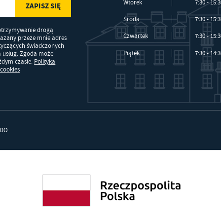
Wtorek
7:30 - 15:
Środa
7:30 - 15:
otrzymywanie drogą
Czwartek
7:30 - 15:
kazany przeze mnie adres
otyczących świadczonych
Piątek
7:30 - 14:
a usług. Zgoda może
ażdym czasie.
Polityka
 cookies
DO