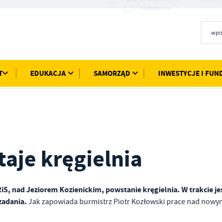
19°C
Pochmurno
T
EDUKACJA
SAMORZĄD
INWESTYCJE I FUN
aje kręgielnia
RiS, nad Jeziorem Kozienickim, powstanie kręgielnia. W trakcie je
zadania.
Jak zapowiada burmistrz Piotr Kozłowski prace nad now