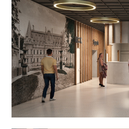
U
Sz
ws
N