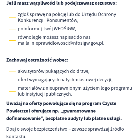
Jeśli masz wątpliwości lub podejrzewasz oszustwo:
Firmy te działają w charakterze pośredników prezentujących nasze
treści w postaci wiadomości, ofert, komunikatów mediów
zgłoś sprawę na policję lub do Urzędu Ochrony
społecznościowych.
Konkurencji i Konsumentów,
poinformuj Twój WFOŚiGW,
równolegle możesz napisać do nas
maila:
nieprawidlowosci@nfosigw.gov.pl
.
Zachowaj ostrożność wobec:
akwizytorów pukających do drzwi,
ofert wymagających natychmiastowej decyzji,
materiałów z nieuprawnionym użyciem logo programu
lub instytucji publicznych.
Uważaj na oferty powołujące się na program Czyste
Powietrze i oferujące np. „gwarantowane
dofinansowanie”, bezpłatne audyty lub płatne usługi.
Dbaj o swoje bezpieczeństwo – zawsze sprawdzaj źródło
kontaktu.