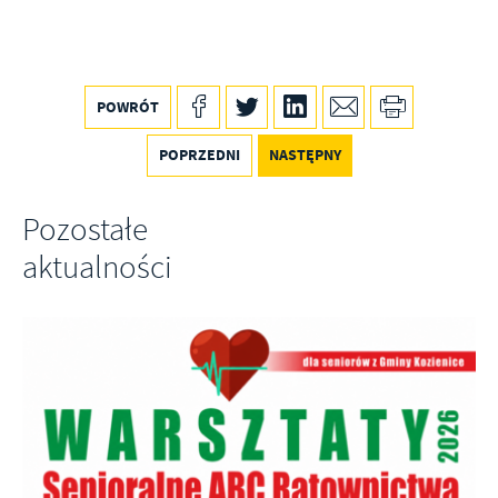
Firmy te działają w charakterze pośredników prezentujących nasze
treści w postaci wiadomości, ofert, komunikatów mediów
społecznościowych.
POWRÓT
POPRZEDNI
NASTĘPNY
Pozostałe
aktualności