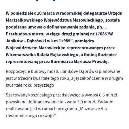
personalizację określonych funkcjonalności czy prezentowanych
treści.
W poniedziałek 10 marca w radomskiej delegaturze Urzędu
Dzięki tym plikom cookies możemy zapewnić Ci większy komfort
Więcej
Marszałkowskiego Województwa Mazowieckiego, została
korzystania z funkcjonalności naszej strony poprzez dopasowanie
podpisana umowa o dofinansowanie zadania, pn. „
jej do Twoich indywidualnych preferencji. Wyrażenie zgody na
Przebudowa mostu w ciągu drogi gminnej nr 170857W
funkcjonalne i personalizacyjne pliki cookies gwarantuje
Analityczne
dostępność większej ilości funkcji na stronie.
Janików – Dąbrówki w km 1+985”, pomiędzy
Analityczne pliki cookies pomagają nam rozwijać się i
Województwem Mazowieckim reprezentowanym przez
dostosowywać do Twoich potrzeb.
Wicemarszałka Rafała Rajkowskiego, a Gminą Kozienice
Cookies analityczne pozwalają na uzyskanie informacji w zakresie
reprezentowaną przez Burmistrza Mariusza Prawdę.
Więcej
wykorzystywania witryny internetowej, miejsca oraz częstotliwości,
z jaką odwiedzane są nasze serwisy www. Dane pozwalają nam na
Rozpoczęcie budowy mostu Janików- Dąbrówki planowane
ocenę naszych serwisów internetowych pod względem ich
jest w trzecim kwartale tego roku, a jej zakończenie w drugim
Reklamowe
popularności wśród użytkowników. Zgromadzone informacje są
kwartale roku przyszłego
Dzięki reklamowym plikom cookies prezentujemy Ci najciekawsze
przetwarzane w formie zanonimizowanej. Wyrażenie zgody na
informacje i aktualności na stronach naszych partnerów.
analityczne pliki cookies gwarantuje dostępność wszystkich
Szacowany koszt całego przedsięwzięcia wynosi 6,5 mln zł,
funkcjonalności.
Promocyjne pliki cookies służą do prezentowania Ci naszych
pozyskane dofinansowanie to kwota 3,9 mln zł. Zadanie
Więcej
komunikatów na podstawie analizy Twoich upodobań oraz Twoich
realizowane jest w ramach programu „Mazowsze dla
zwyczajów dotyczących przeglądanej witryny internetowej. Treści
równomiernego rozwoju”.
promocyjne mogą pojawić się na stronach podmiotów trzecich lub
firm będących naszymi partnerami oraz innych dostawców usług.