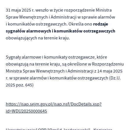
strona, z której korzystasz, może działać bez zakłóceń.
Funkcjonalne i personalizacyjne
31 maja 2025 r. weszło w życie rozporządzenie Ministra
Tego typu pliki cookies umożliwiają stronie internetowej
Spraw Wewnętrznych i Administracji w sprawie alarmów
zapamiętanie wprowadzonych przez Ciebie ustawień oraz
rodzaje
i komunikatów ostrzegawczych. Określa ono
personalizację określonych funkcjonalności czy prezentowanych
sygnałów alarmowych i komunikatów ostrzegawczych
Zapoznaj się z
POLITYKĄ PRYWATNOŚCI I PLIKÓW COOKIES
.
treści.
obowiązujących na terenie kraju.
Dzięki tym plikom cookies możemy zapewnić Ci większy komfort
Więcej
korzystania z funkcjonalności naszej strony poprzez dopasowanie
Sygnały alarmowe i komunikaty ostrzegawcze, które
jej do Twoich indywidualnych preferencji. Wyrażenie zgody na
obowiązują na terenie kraju, są określone w Rozporządzeniu
funkcjonalne i personalizacyjne pliki cookies gwarantuje
Analityczne
dostępność większej ilości funkcji na stronie.
Ministra Spraw Wewnętrznych i Administracji z 14 maja 2025
Analityczne pliki cookies pomagają nam rozwijać się i
r. w sprawie alarmów i komunikatów ostrzegawczych (Dz.U.
dostosowywać do Twoich potrzeb.
2025 poz. 645)
Cookies analityczne pozwalają na uzyskanie informacji w zakresie
Więcej
wykorzystywania witryny internetowej, miejsca oraz częstotliwości,
https://isap.sejm.gov.pl/isap.nsf/DocDetails.xsp?
z jaką odwiedzane są nasze serwisy www. Dane pozwalają nam na
id=WDU20250000645
ocenę naszych serwisów internetowych pod względem ich
Reklamowe
popularności wśród użytkowników. Zgromadzone informacje są
Dzięki reklamowym plikom cookies prezentujemy Ci najciekawsze
przetwarzane w formie zanonimizowanej. Wyrażenie zgody na