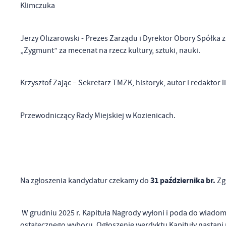
Klimczuka
Jerzy Olizarowski - Prezes Zarządu i Dyrektor Obory Spółka
„Zygmunt” za mecenat na rzecz kultury, sztuki, nauki.
Krzysztof Zając – Sekretarz TMZK, historyk, autor i redaktor l
Przewodniczący Rady Miejskiej w Kozienicach.
U
Sz
31 października br.
Na zgłoszenia kandydatur czekamy do
Zg
ws
W grudniu 2025 r. Kapituła Nagrody wyłoni i poda do wiado
ostatecznego wyboru. Ogłoszenie werdyktu Kapituły nastąpi
N