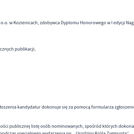
 z o.o. w Kozienicach, zdobywca Dyplomu Honorowego w I edycji Na
icznych publikacji,
stawienia
anujemy Twoją prywatność. Możesz zmienić ustawienia cookies lub zaakceptować je
łoszenia kandydatur dokonuje się za pomocą formularza zgłoszen
zystkie. W dowolnym momencie możesz dokonać zmiany swoich ustawień.
mości publicznej listę osób nominowanych, spośród których dokona
 podczas specjalnego wydarzenia pn. „Urodziny Króla Zygmunta”,
iezbędne