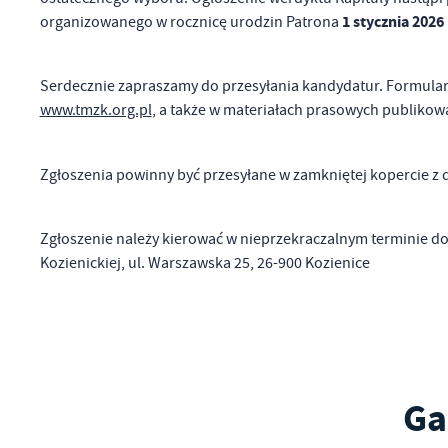
1 stycznia 2026
organizowanego w rocznicę urodzin Patrona
Ni
um
Pl
Serdecznie zapraszamy do przesyłania kandydatur. Formularz
Wi
Tw
www.tmzk.org.pl
, a także w materiałach prasowych publikow
co
F
Zgłoszenia powinny być przesyłane w zamkniętej koperci
Te
Za
Ci
Dz
Zgłoszenie należy kierować w nieprzekraczalnym terminie do
Wi
na
Kozienickiej, ul. Warszawska 25, 26-900 Kozienice
zg
fu
A
An
Co
Wi
in
Ga
po
wś
Wy
R