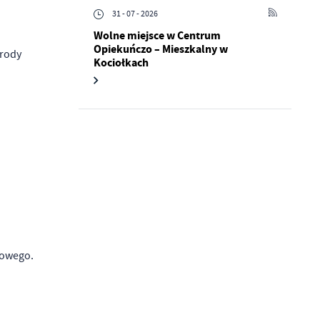
31 - 07 - 2026
Wolne miejsce w Centrum
Opiekuńczo – Mieszkalny w
grody
Kociołkach
iowego.