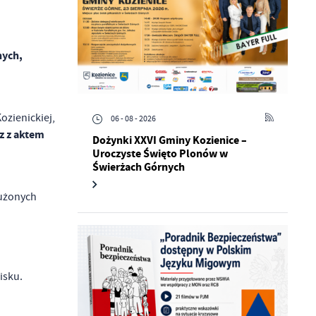
nych,
zienickiej,
06 - 08 - 2026
z z aktem
Dożynki XXVI Gminy Kozienice –
Uroczyste Święto Plonów w
Świerżach Górnych
łużonych
wisku.