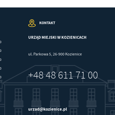
KONTAKT
URZĄD MIEJSKI W KOZIENICACH
00
30
ul. Parkowa 5, 26-900 Kozienice
30
30
+48 48 611 71 00
30
urzad@kozienice.pl