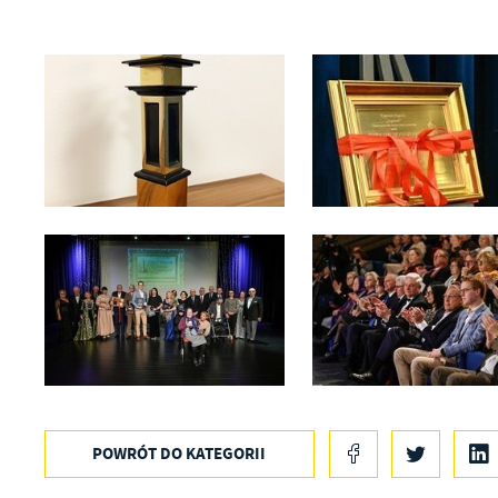
fu
Dz
st
Pr
Wi
an
in
bę
po
sp
POWRÓT
DO KATEGORII