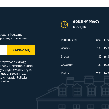
GODZINY PRACY
URZĘDU
lettera i otrzymuj
podany adres e-mail
Poniedziałek
8:00 - 17:
Wtorek
7:30 - 15:
Środa
7:30 - 15:
otrzymywanie drogą
Czwartek
7:30 - 15:
kazany przeze mnie adres
otyczących świadczonych
Piątek
7:30 - 14:
a usług. Zgoda może
ażdym czasie.
Polityka
 cookies