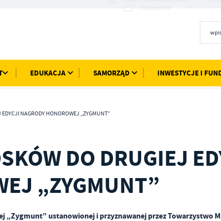
22°C
Pochmurno
T
EDUKACJA
SAMORZĄD
INWESTYCJE I FUN
J EDYCJI NAGRODY HONOROWEJ „ZYGMUNT”
SKÓW DO DRUGIEJ ED
EJ „ZYGMUNT”
ej „Zygmunt” ustanowionej i przyznawanej przez Towarzystwo M