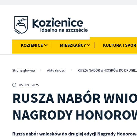
Przejdź do menu.
Przejdź do wyszukiwarki.
Przejdź do treści.
Przejdź do ustawień wielkości czcionki.
Włącz wersję kontrastową strony.
KOZIENICE
MIESZKAŃCY
KULTURA I SPOR
Strona główna
Aktualności
RUSZA NABÓR WNIOSKÓW DO DRUGIE
05 - 09 - 2025
RUSZA NABÓR WNIO
NAGRODY HONOROW
Rusza nabór wniosków do drugiej edycji Nagrody Honorow