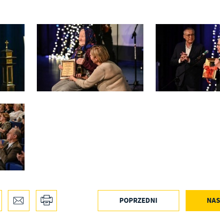
nkcjonalności.
ięki reklamowym plikom cookies prezentujemy Ci najciekawsze informacje i aktualności n
ronach naszych partnerów.
omocyjne pliki cookies służą do prezentowania Ci naszych komunikatów na podstawie
ęcej
alizy Twoich upodobań oraz Twoich zwyczajów dotyczących przeglądanej witryny
ternetowej. Treści promocyjne mogą pojawić się na stronach podmiotów trzecich lub firm
dących naszymi partnerami oraz innych dostawców usług. Firmy te działają w charakterze
średników prezentujących nasze treści w postaci wiadomości, ofert, komunikatów medió
ołecznościowych.
POPRZEDNI
NAS