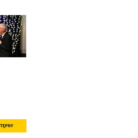
a
w
TĘPNY