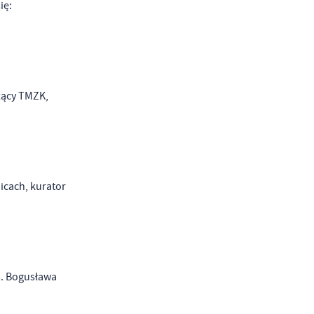
ię:
zący TMZK,
cach, kurator
m. Bogusława