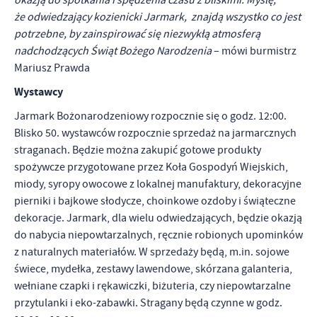
okazją do spotkania i spędzenia czasu z bliskimi. Myślę,
że odwiedzający kozienicki Jarmark, znajdą wszystko co jest
potrzebne, by zainspirować się niezwykłą atmosferą
nadchodzących Świąt Bożego Narodzenia
– mówi burmistrz
Mariusz Prawda
Wystawcy
Jarmark Bożonarodzeniowy rozpocznie się o godz. 12:00.
Blisko 50. wystawców rozpocznie sprzedaż na jarmarcznych
straganach. Będzie można zakupić gotowe produkty
spożywcze przygotowane przez Koła Gospodyń Wiejskich,
miody, syropy owocowe z lokalnej manufaktury, dekoracyjne
pierniki i bajkowe słodycze, choinkowe ozdoby i świąteczne
dekoracje. Jarmark, dla wielu odwiedzających, będzie okazją
do nabycia niepowtarzalnych, ręcznie robionych upominków
z naturalnych materiałów. W sprzedaży będą, m.in. sojowe
świece, mydełka, zestawy lawendowe, skórzana galanteria,
wełniane czapki i rękawiczki, biżuteria, czy niepowtarzalne
przytulanki i eko-zabawki. Stragany będą czynne w godz.