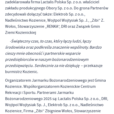
zadeklarowała firma Lactalis Polska Sp. z o.o. właściciel
zakładu produkcyjnego Obory Sp. z o.o. Do grona Partnerów
zdecydowali dołączyć także: Elektrob Sp. z o.o.,
Nadleśnictwo Kozienice, Wojtpol Wojtysiak Sp. J., „Zibi” Z.
Wołos, Stowarzyszenie „RENKA”, DRI oraz Związek Gmin
Ziemi Kozienickiej
-Świąteczny czas, to czas, który łączy ludzi, łączy
środowiska oraz podkreśla znaczenie wspólnoty. Bardzo
cieszy mnie obecność i partnerskie wsparcie
przedsiębiorców w naszym bożonarodzeniowym
przedsięwzięciu. Serdecznie za nie dziękuję
– przekazuje
burmistrz Kozienic.
Organizatorem Jarmarku Bożonarodzeniowego jest Gmina
Kozienice. Współorganizatorem Kozienickie Centrum
Rekreacji i Sportu. Partnerami Jarmarku
Bożonarodzeniowego 2025 są: Lactalis Polska Sp. z o.o., DRI,
Wojtpol Wojtysiak Sp. J., Elektrob Sp. z o.o., Nadleśnictwo
Kozienice, Firma „Zibi” Zbigniew Wołos, Stowarzyszenie