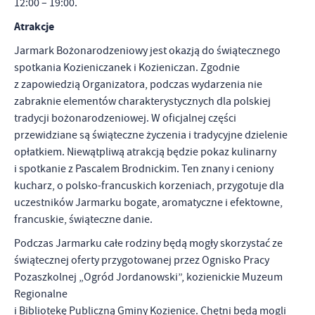
12:00 – 19:00.
Atrakcje
Jarmark Bożonarodzeniowy jest okazją do świątecznego
spotkania Kozieniczanek i Kozieniczan. Zgodnie
z zapowiedzią Organizatora, podczas wydarzenia nie
zabraknie elementów charakterystycznych dla polskiej
tradycji bożonarodzeniowej. W oficjalnej części
przewidziane są świąteczne życzenia i tradycyjne dzielenie
opłatkiem. Niewątpliwą atrakcją będzie pokaz kulinarny
i spotkanie z Pascalem Brodnickim. Ten znany i ceniony
kucharz, o polsko-francuskich korzeniach, przygotuje dla
uczestników Jarmarku bogate, aromatyczne i efektowne,
francuskie, świąteczne danie.
Podczas Jarmarku całe rodziny będą mogły skorzystać ze
świątecznej oferty przygotowanej przez Ognisko Pracy
Pozaszkolnej „Ogród Jordanowski”, kozienickie Muzeum
Regionalne
i Bibliotekę Publiczną Gminy Kozienice. Chętni będą mogli