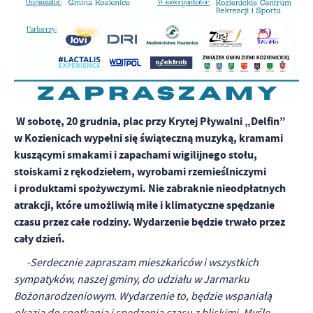
firm będących naszymi partnerami oraz innych dostawców usług.
Firmy te działają w charakterze pośredników prezentujących nasze
treści w postaci wiadomości, ofert, komunikatów mediów
społecznościowych.
W sobotę, 20 grudnia, plac przy Krytej Pływalni „Delfin”
w Kozienicach wypełni się świąteczną muzyką, kramami
kuszącymi smakami i zapachami wigilijnego stołu,
stoiskami z rękodziełem, wyrobami rzemieślniczymi
i produktami spożywczymi. Nie zabraknie nieodpłatnych
atrakcji, które umożliwią miłe i klimatyczne spędzanie
czasu przez całe rodziny. Wydarzenie będzie trwało przez
cały dzień.
-Serdecznie zapraszam mieszkańców i wszystkich
sympatyków, naszej gminy, do udziału w Jarmarku
Bożonarodzeniowym. Wydarzenie to, będzie wspaniałą