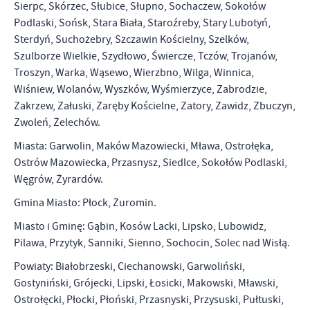
Sierpc, Skórzec, Słubice, Słupno, Sochaczew, Sokołów
Podlaski, Sońsk, Stara Biała, Staroźreby, Stary Lubotyń,
Sterdyń, Suchożebry, Szczawin Kościelny, Szelków,
Szulborze Wielkie, Szydłowo, Świercze, Tczów, Trojanów,
Troszyn, Warka, Wąsewo, Wierzbno, Wilga, Winnica,
Wiśniew, Wolanów, Wyszków, Wyśmierzyce, Zabrodzie,
Zakrzew, Załuski, Zaręby Kościelne, Zatory, Zawidz, Zbuczyn,
Zwoleń, Żelechów.
Miasta: Garwolin, Maków Mazowiecki, Mława, Ostrołęka,
Ostrów Mazowiecka, Przasnysz, Siedlce, Sokołów Podlaski,
Węgrów, Żyrardów.
Gmina Miasto: Płock, Żuromin.
Miasto i Gminę: Gąbin, Kosów Lacki, Lipsko, Lubowidz,
Pilawa, Przytyk, Sanniki, Sienno, Sochocin, Solec nad Wisłą.
Powiaty: Białobrzeski, Ciechanowski, Garwoliński,
Gostyniński, Grójecki, Lipski, Łosicki, Makowski, Mławski,
Ostrołęcki, Płocki, Płoński, Przasnyski, Przysuski, Pułtuski,