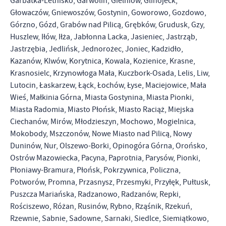
Garbatka-Letnisko, Garwolin, Gielniów, Glinojeck,
Głowaczów, Gniewoszów, Gostynin, Goworowo, Gozdowo,
Górzno, Gózd, Grabów nad Pilicą, Grębków, Grudusk, Gzy,
Huszlew, Iłów, Iłża, Jabłonna Lacka, Jasieniec, Jastrząb,
Jastrzębia, Jedlińsk, Jednorożec, Joniec, Kadzidło,
Kazanów, Klwów, Korytnica, Kowala, Kozienice, Krasne,
Krasnosielc, Krzynowłoga Mała, Kuczbork-Osada, Lelis, Liw,
Lutocin, Łaskarzew, Łąck, Łochów, Łyse, Maciejowice, Mała
Wieś, Małkinia Górna, Miasta Gostynina, Miasta Pionki,
Miasta Radomia, Miasto Płońsk, Miasto Raciąż, Miejska
Ciechanów, Mirów, Młodzieszyn, Mochowo, Mogielnica,
Mokobody, Mszczonów, Nowe Miasto nad Pilicą, Nowy
Duninów, Nur, Olszewo-Borki, Opinogóra Górna, Orońsko,
Ostrów Mazowiecka, Pacyna, Paprotnia, Parysów, Pionki,
Płoniawy-Bramura, Płońsk, Pokrzywnica, Policzna,
Potworów, Promna, Przasnysz, Przesmyki, Przyłęk, Pułtusk,
Puszcza Mariańska, Radzanowo, Radzanów, Repki,
Rościszewo, Różan, Rusinów, Rybno, Rząśnik, Rzekuń,
Rzewnie, Sabnie, Sadowne, Sarnaki, Siedlce, Siemiątkowo,