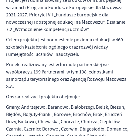
Projekt jest dofinansowany ze środków Unii Europejskiej
firm będących naszymi partnerami oraz innych dostawców usług.
w ramach Programu Fundusze Europejskie dla Mazowsza
Firmy te działają w charakterze pośredników prezentujących nasze
2021-2027, Priorytet VII „Fundusze Europejskie dla
treści w postaci wiadomości, ofert, komunikatów mediów
społecznościowych.
nowoczesnej i dostępnej edukacji na Mazowszu”, Działanie
7.2 „Wzmocnienie kompetencji uczniów”.
Celem projektu jest podniesienie poziomu edukacji w 469
szkołach kształcenia ogólnego oraz rozwój wiedzy
i umiejętności uczniów i nauczycieli.
Projekt realizowany jest w formule partnerskiej we
współpracy z 199 Partnerami, w tym 198 jednostkami
samorządu terytorialnego oraz Agencją Rozwoju Mazowsza
S.A.
Obszar realizacji projektu obejmuje:
Gminy: Andrzejewo, Baranowo, Białobrzegi, Bielsk, Bieżuń,
Błędów, Boguty-Pianki, Borowie, Brochów, Brok, Brudzeń
Duży, Bulkowo, Chlewiska, Chorzele, Chotcza, Ciepielów,
Czarnia, Czernice Borowe , Czerwin, Długosiodło, Domanice,