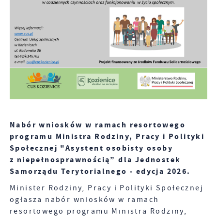
Promocyjne pliki cookies służą do prezentowania Ci
Więcej
funkcjonalności.
naszych komunikatów na podstawie analizy Twoich
upodobań oraz Twoich zwyczajów dotyczących
przeglądanej witryny internetowej. Treści
promocyjne mogą pojawić się na stronach podmiotów
trzecich lub firm będących naszymi partnerami oraz
innych dostawców usług. Firmy te działają w
charakterze pośredników prezentujących nasze treści
w postaci wiadomości, ofert, komunikatów mediów
społecznościowych.
Nabór wniosków w ramach resortowego
programu Ministra Rodziny, Pracy i Polityki
Społecznej "Asystent osobisty osoby
z niepełnosprawnością” dla Jednostek
Samorządu Terytorialnego - edycja 2026.
Minister Rodziny, Pracy i Polityki Społecznej
ogłasza nabór wniosków w ramach
resortowego programu Ministra Rodziny,