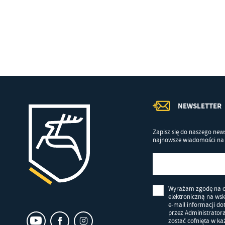
Co
Wi
in
po
wś
Wy
R
fu
Dz
st
Pr
Wi
an
in
bę
NEWSLETTER
po
sp
Zapisz się do naszego news
najnowsze wiadomości na 
Wyrażam zgodę na 
elektroniczną na ws
e-mail informacji d
przez Administrator
zostać cofnięta w k