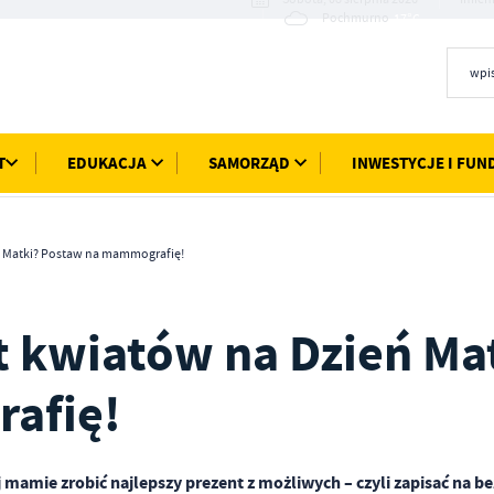
17°C
Pochmurno
T
EDUKACJA
SAMORZĄD
INWESTYCJE I FUN
ń Matki? Postaw na mammografię!
t kwiatów na Dzień Ma
afię!
mamie zrobić najlepszy prezent z możliwych – czyli zapisać na be