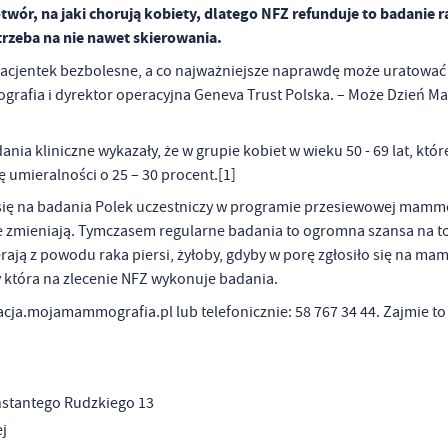
ór, na jaki chorują kobiety, dlatego NFZ refunduje to badanie r
trzeba na nie nawet skierowania.
pacjentek bezbolesne, a co najważniejsze naprawdę może uratować 
afia i dyrektor operacyjna Geneva Trust Polska. – Może Dzień Mat
ia kliniczne wykazały, że w grupie kobiet w wieku 50 - 69 lat, któr
 umieralności o 25 – 30 procent.[1]
ch się na badania Polek uczestniczy w programie przesiewowej mammo
ę nie zmieniają. Tymczasem regularne badania to ogromna szansa na t
rają z powodu raka piersi, żyłoby, gdyby w porę zgłosiło się na ma
y która na zlecenie NFZ wykonuje badania.
racja.mojamammografia.pl lub telefonicznie: 58 767 34 44. Zajmie to
nstantego Rudzkiego 13
ej
stawienia