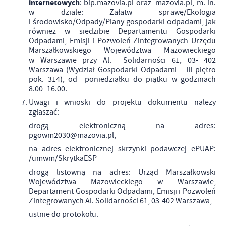
internetowych
:
bip.mazovia.pl
oraz
mazovia.pl
, m. in.
w dziale: Załatw sprawę/Ekologia
i środowisko/Odpady/Plany gospodarki odpadami, jak
również w siedzibie Departamentu Gospodarki
Odpadami, Emisji i Pozwoleń Zintegrowanych Urzędu
Marszałkowskiego Województwa Mazowieckiego
w Warszawie przy Al. Solidarności 61, 03- 402
Warszawa (Wydział Gospodarki Odpadami – III piętro
pok. 314), od poniedziałku do piątku w godzinach
8.00–16.00.
Uwagi i wnioski do projektu dokumentu należy
zgłaszać:
drogą elektroniczną na adres:
pgowm2030@mazovia.pl,
na adres elektronicznej skrzynki podawczej ePUAP:
/umwm/SkrytkaESP
drogą listowną na adres:
Urząd Marszałkowski
Województwa Mazowieckiego w Warszawie,
Departament Gospodarki Odpadami, Emisji i Pozwoleń
Zintegrowanych
Al. Solidarności 61, 03-402 Warszawa,
ustnie do protokołu.