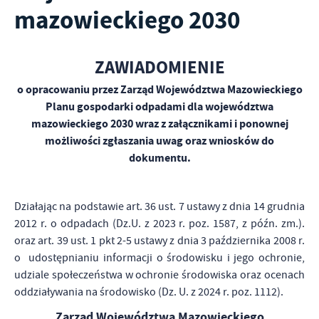
zapamiętanie wprowadzonych przez Ciebie ustawień oraz
mazowieckiego 2030
personalizację określonych funkcjonalności czy prezentowanych
treści.
Dzięki tym plikom cookies możemy zapewnić Ci większy komfort
ZAWIADOMIENIE
Więcej
korzystania z funkcjonalności naszej strony poprzez dopasowanie
jej do Twoich indywidualnych preferencji. Wyrażenie zgody na
o opracowaniu przez Zarząd Województwa Mazowieckiego
funkcjonalne i personalizacyjne pliki cookies gwarantuje
Analityczne
Planu gospodarki odpadami dla województwa
dostępność większej ilości funkcji na stronie.
mazowieckiego 2030 wraz z załącznikami
i ponownej
Analityczne pliki cookies pomagają nam rozwijać się i
możliwości zgłaszania uwag oraz wniosków do
dostosowywać do Twoich potrzeb.
dokumentu.
Cookies analityczne pozwalają na uzyskanie informacji w zakresie
Więcej
wykorzystywania witryny internetowej, miejsca oraz częstotliwości,
z jaką odwiedzane są nasze serwisy www. Dane pozwalają nam na
ocenę naszych serwisów internetowych pod względem ich
Działając na podstawie art. 36 ust. 7 ustawy z dnia 14 grudnia
Reklamowe
popularności wśród użytkowników. Zgromadzone informacje są
2012 r. o odpadach (Dz.U. z 2023 r. poz. 1587, z późn. zm.).
Dzięki reklamowym plikom cookies prezentujemy Ci najciekawsze
przetwarzane w formie zanonimizowanej. Wyrażenie zgody na
oraz art. 39 ust. 1 pkt 2-5 ustawy z dnia 3 października 2008 r.
informacje i aktualności na stronach naszych partnerów.
analityczne pliki cookies gwarantuje dostępność wszystkich
o udostępnianiu informacji o środowisku i jego ochronie,
funkcjonalności.
Promocyjne pliki cookies służą do prezentowania Ci naszych
Więcej
udziale społeczeństwa w ochronie środowiska oraz ocenach
komunikatów na podstawie analizy Twoich upodobań oraz Twoich
oddziaływania na środowisko (Dz. U. z 2024 r. poz. 1112).
zwyczajów dotyczących przeglądanej witryny internetowej. Treści
promocyjne mogą pojawić się na stronach podmiotów trzecich lub
Zarząd Województwa Mazowieckiego