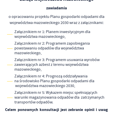
firm będących naszymi partnerami oraz innych dostawców usług.
Firmy te działają w charakterze pośredników prezentujących nasze
zawiadamia
treści w postaci wiadomości, ofert, komunikatów mediów
o opracowaniu projektu Planu gospodarki odpadami dla
społecznościowych.
województwa mazowieckiego 2030 wraz z załącznikami:
Załącznikiem nr 1: Planem inwestycyjnym dla
województwa mazowieckiego,
Załącznikiem nr 2: Programem zapobiegania
powstawaniu odpadów dla województwa
mazowieckiego,
Załącznikiem nr 3: Programem usuwania wyrobów
zawierających azbest z terenu województwa
mazowieckiego,
Załącznikiem nr 4: Prognozą oddziaływania
na środowisko Planu gospodarki odpadami dla
województwa mazowieckiego 2030,
Załącznikiem nr 5: Wykazem miejsc spełniających
warunki magazynowania odpadów dla zatrzymanych
transportów odpadów.
Celem ponownych konsultacji jest zebranie opinii i uwag