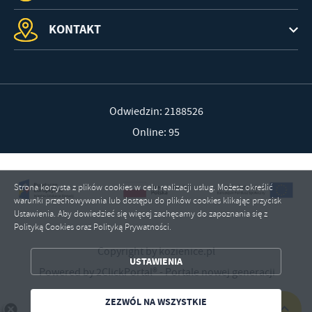
KONTAKT
Odwiedzin: 2188526
Online: 95
Strona korzysta z plików cookies w celu realizacji usług. Możesz określić
warunki przechowywania lub dostępu do plików cookies klikając przycisk
Ustawienia. Aby dowiedzieć się więcej zachęcamy do zapoznania się z
ZAPISZ WYBRANE
Polityką Cookies oraz Polityką Prywatności.
Copyright by kozienice.pl
ZEZWÓL NA WSZYSTKIE
USTAWIENIA
Powered by
2ClickPortal®
- Portale nowej generacji
ZEZWÓL NA WSZYSTKIE