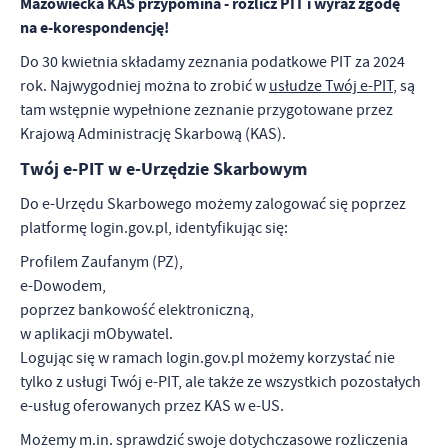
Mazowiecka KAS przypomina - rozlicz PIT i wyraź zgodę
zapamiętanie wprowadzonych przez Ciebie ustawień oraz
na e-korespondencję!
personalizację określonych funkcjonalności czy prezentowanych
treści.
Do 30 kwietnia składamy zeznania podatkowe PIT za 2024
Dzięki tym plikom cookies możemy zapewnić Ci większy komfort
Więcej
rok. Najwygodniej można to zrobić w
usłudze Twój e-PIT
, są
korzystania z funkcjonalności naszej strony poprzez dopasowanie
tam wstępnie wypełnione zeznanie przygotowane przez
jej do Twoich indywidualnych preferencji. Wyrażenie zgody na
Krajową Administrację Skarbową (KAS).
funkcjonalne i personalizacyjne pliki cookies gwarantuje
Analityczne
dostępność większej ilości funkcji na stronie.
Twój e-PIT w e-Urzędzie Skarbowym
Analityczne pliki cookies pomagają nam rozwijać się i
dostosowywać do Twoich potrzeb.
Do e-Urzędu Skarbowego możemy zalogować się poprzez
Cookies analityczne pozwalają na uzyskanie informacji w zakresie
platformę login.gov.pl, identyfikując się:
Więcej
wykorzystywania witryny internetowej, miejsca oraz częstotliwości,
Profilem Zaufanym (PZ),
z jaką odwiedzane są nasze serwisy www. Dane pozwalają nam na
ocenę naszych serwisów internetowych pod względem ich
e-Dowodem,
Reklamowe
popularności wśród użytkowników. Zgromadzone informacje są
poprzez bankowość elektroniczną,
Dzięki reklamowym plikom cookies prezentujemy Ci najciekawsze
przetwarzane w formie zanonimizowanej. Wyrażenie zgody na
w aplikacji mObywatel.
informacje i aktualności na stronach naszych partnerów.
analityczne pliki cookies gwarantuje dostępność wszystkich
Logując się w ramach login.gov.pl możemy korzystać nie
funkcjonalności.
Promocyjne pliki cookies służą do prezentowania Ci naszych
Więcej
tylko z usługi Twój e-PIT, ale także ze wszystkich pozostałych
komunikatów na podstawie analizy Twoich upodobań oraz Twoich
e-usług oferowanych przez KAS w e-US.
zwyczajów dotyczących przeglądanej witryny internetowej. Treści
promocyjne mogą pojawić się na stronach podmiotów trzecich lub
Możemy m.in. sprawdzić swoje dotychczasowe rozliczenia