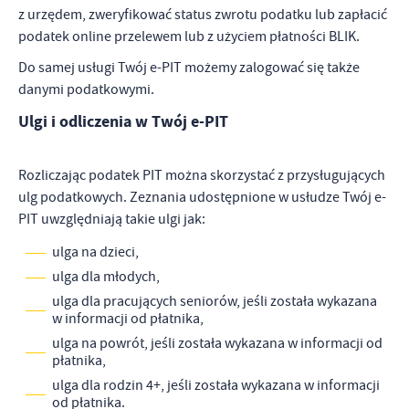
firm będących naszymi partnerami oraz innych dostawców usług.
z urzędem, zweryfikować status zwrotu podatku lub zapłacić
Firmy te działają w charakterze pośredników prezentujących nasze
podatek online przelewem lub z użyciem płatności BLIK.
treści w postaci wiadomości, ofert, komunikatów mediów
społecznościowych.
Do samej usługi Twój e-PIT możemy zalogować się także
danymi podatkowymi.
Ulgi i odliczenia w Twój e-PIT
Rozliczając podatek PIT można skorzystać z przysługujących
ulg podatkowych. Zeznania udostępnione w usłudze Twój e-
PIT uwzględniają takie ulgi jak:
ulga na dzieci,
ulga dla młodych,
ulga dla pracujących seniorów, jeśli została wykazana
w informacji od płatnika,
ulga na powrót, jeśli została wykazana w informacji od
płatnika,
ulga dla rodzin 4+, jeśli została wykazana w informacji
od płatnika.