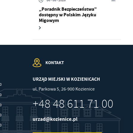
06 - 08 - 2026
„Poradnik Bezpieczeństwa”
dostępny w Polskim Języku
.
Migowym
a
KONTAKT
w
URZĄD MIEJSKI W KOZIENICACH
00
ul. Parkowa 5, 26-900 Kozienice
30
+48 48 611 71 00
30
30
urzad@kozienice.pl
30