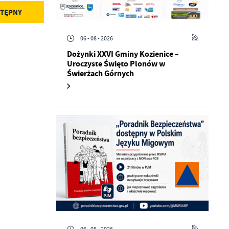
TĘPNY
06 - 08 - 2026
Dożynki XXVI Gminy Kozienice –
Uroczyste Święto Plonów w
Świerżach Górnych
a
kom
z
ci