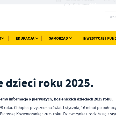
19°C
Pochmurno
T
EDUKACJA
SAMORZĄD
INWESTYCJE I FUN
 dzieci roku 2025.
jemy informacje o pierwszych, kozienickich dzieciach 2025 roku.
roku. Chłopiec przyszedł na świat 1 stycznia, 16 minut po północy
t „Pierwszą Kozieniczanką” 2025 roku. Dziewczynka urodziła się 2 sty