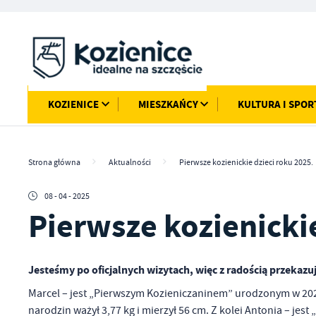
Przejdź do menu.
Przejdź do wyszukiwarki.
Przejdź do treści.
Przejdź do ustawień wielkości czcionki.
Włącz wersję kontrastową strony.
KOZIENICE
MIESZKAŃCY
KULTURA I SPOR
Strona główna
Aktualności
Pierwsze kozienickie dzieci roku 2025.
08 - 04 - 2025
Pierwsze kozienickie
Jesteśmy po oficjalnych wizytach, więc z radością przekazu
Marcel – jest „Pierwszym Kozieniczaninem” urodzonym w 2025 
narodzin ważył 3,77 kg i mierzył 56 cm. Z kolei Antonia – jes