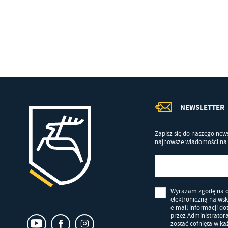
Co
Wi
in
po
wś
Wy
R
fu
Dz
st
Pr
Wi
an
in
bę
NEWSLETTER
po
sp
Zapisz się do naszego news
najnowsze wiadomości na 
Wyrażam zgodę na 
elektroniczną na ws
e-mail informacji d
przez Administrator
zostać cofnięta w k