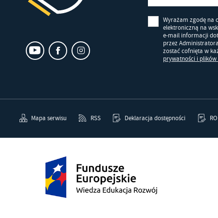
Wyrażam zgodę na 
elektroniczną na ws
e-mail informacji d
przez Administrator
zostać cofnięta w k
prywatności i plików
Mapa serwisu
RSS
Deklaracja dostępności
RO