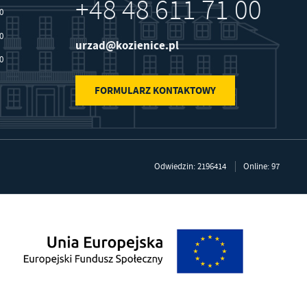
+48 48 611 71 00
30
30
urzad@kozienice.pl
30
FORMULARZ KONTAKTOWY
Odwiedzin: 2196414
Online: 97