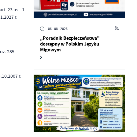
t. 23 ust. 1
1.2027 r.
06 - 08 - 2026
„Poradnik Bezpieczeństwa”
dostępny w Polskim Języku
Migowym
poz. 285
.10.2007 r.
a
kom
z
ci