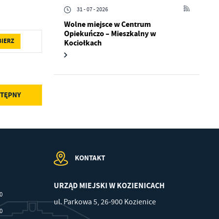
31 - 07 - 2026
Wolne miejsce w Centrum
Opiekuńczo – Mieszkalny w
BIERZ
Kociołkach
.
a
TĘPNY
w
KONTAKT
URZĄD MIEJSKI W KOZIENICACH
00
ul. Parkowa 5, 26-900 Kozienice
30