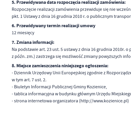
5. Przewidywana data rozpoczęcia realizacji zamówienia:
Rozpoczęcie realizacji zamówienia przewiduje się nie wcześnie
U
pkt. 1 Ustawy z dnia 16 grudnia 2010 r. o publicznym transporc
6. Przewidywany termin realizacji umowy
12 miesięcy
Sz
ws
7. Zmiana informacji:
Na podstawie art. 23 ust. 5 ustawy z dnia 16 grudnia 2010r. o 
z późn. zm.) zastrzega się możliwość zmiany powyższych info
N
8. Miejsce zamieszczenia niniejszego ogłoszenia:
Ni
um
- Dziennik Urzędowy Unii Europejskiej zgodnie z Rozporządze
Pl
Wi
w tym art. 7 ust. 2.
Tw
- Biuletyn Informacji Publicznej Gminy Kozienice,
co
- tablica informacyjna w budynku głównym Urzędu Miejskieg
Za
F
- strona internetowa organizatora (http://www.kozienice.pl)
Te
Ci
Dz
Wi
na
zg
fu