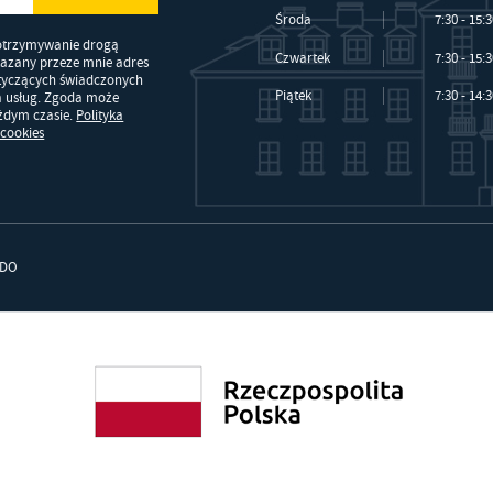
Środa
7:30 - 15:
otrzymywanie drogą
Czwartek
7:30 - 15:
kazany przeze mnie adres
otyczących świadczonych
Piątek
7:30 - 14:
a usług. Zgoda może
ażdym czasie.
Polityka
 cookies
DO