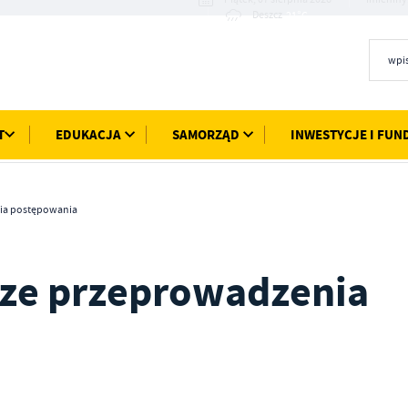
21°C
Deszcz
T
EDUKACJA
SAMORZĄD
INWESTYCJE I FUN
nia postępowania
rze przeprowadzenia