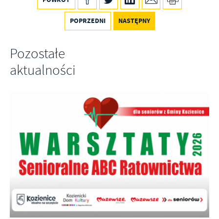
Promocyjne pliki cookies służą do prezentowania Ci naszych
Więcej
komunikatów na podstawie analizy Twoich upodobań oraz Twoich
POPRZEDNI
NASTĘPNY
zwyczajów dotyczących przeglądanej witryny internetowej. Treści
promocyjne mogą pojawić się na stronach podmiotów trzecich lub
Pozostałe
firm będących naszymi partnerami oraz innych dostawców usług.
Firmy te działają w charakterze pośredników prezentujących nasze
aktualności
treści w postaci wiadomości, ofert, komunikatów mediów
społecznościowych.