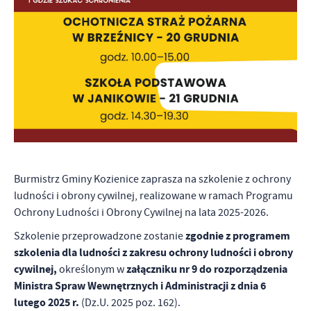
firm będących naszymi partnerami oraz innych dostawców usług.
Firmy te działają w charakterze pośredników prezentujących nasze
treści w postaci wiadomości, ofert, komunikatów mediów
społecznościowych.
Burmistrz Gminy Kozienice zaprasza na szkolenie z ochrony
ludności i obrony cywilnej, realizowane w ramach Programu
Ochrony Ludności i Obrony Cywilnej na lata 2025-2026.
zgodnie z programem
Szkolenie przeprowadzone zostanie
szkolenia dla ludności z zakresu ochrony ludności i obrony
cywilnej,
załączniku nr 9 do rozporządzenia
określonym w
Ministra Spraw Wewnętrznych i Administracji z dnia 6
lutego 2025 r.
(Dz.U. 2025 poz. 162).