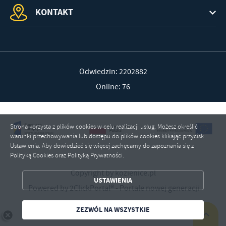
KONTAKT
Odwiedzin: 2202882
Online: 76
Strona korzysta z plików cookies w celu realizacji usług. Możesz określić
warunki przechowywania lub dostępu do plików cookies klikając przycisk
Ustawienia. Aby dowiedzieć się więcej zachęcamy do zapoznania się z
ZAPISZ WYBRANE
Polityką Cookies oraz Polityką Prywatności.
Copyright by kozienice.pl
ZEZWÓL NA WSZYSTKIE
USTAWIENIA
Powered by
2ClickPortal®
- Portale nowej generacji
ZEZWÓL NA WSZYSTKIE