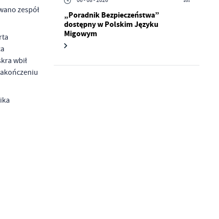
06 - 08 - 2026
owano zespół
„Poradnik Bezpieczeństwa”
dostępny w Polskim Języku
a
kom
Migowym
rta
ca
skra wbił
z
 zakończeniu
ci
ika
.
a