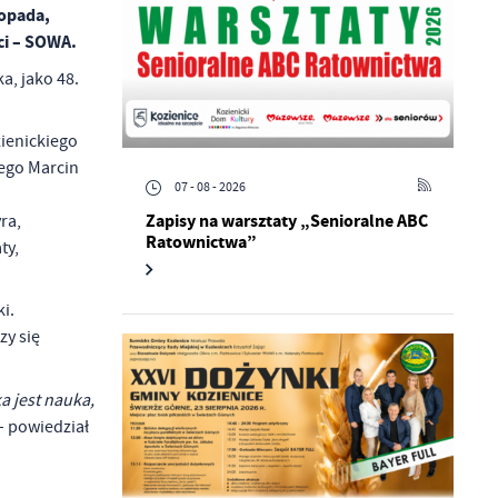
topada,
ci – SOWA.
a, jako 48.
ienickiego
zego Marcin
07 - 08 - 2026
Zapisy na warsztaty „Senioralne ABC
ra,
Ratownictwa”
ty,
i.
zy się
a jest nauka,
 powiedział