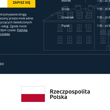
Wtorek
7:30 - 15:
Środa
7:30 - 15:
otrzymywanie drogą
Czwartek
7:30 - 15:
kazany przeze mnie adres
otyczących świadczonych
Piątek
7:30 - 14:
a usług. Zgoda może
ażdym czasie.
Polityka
 cookies
DO