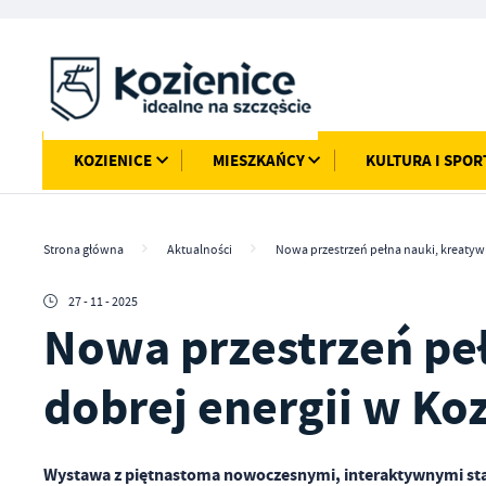
Przejdź do menu.
Przejdź do wyszukiwarki.
Przejdź do treści.
Przejdź do ustawień wielkości czcionki.
Włącz wersję kontrastową strony.
KOZIENICE
MIESZKAŃCY
KULTURA I SPOR
Strona główna
Aktualności
Nowa przestrzeń pełna nauki, kreatywn
27 - 11 - 2025
Nowa przestrzeń peł
dobrej energii w Ko
Wystawa z piętnastoma nowoczesnymi, interaktywnymi sta