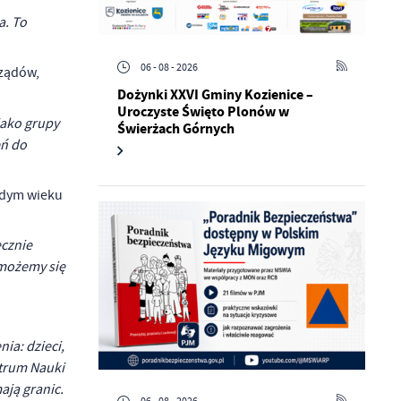
a. To
06 - 08 - 2026
rządów,
Dożynki XXVI Gminy Kozienice –
Uroczyste Święto Plonów w
jako grupy
Świerżach Górnych
eń do
żdym wieku
ecznie
 możemy się
ia: dzieci,
ntrum Nauki
mają granic.