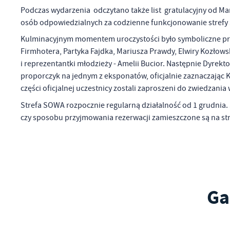
Ni
Podczas wydarzenia odczytano także list gratulacyjny od 
um
osób odpowiedzialnych za codzienne funkcjonowanie stref
Pl
Wi
Tw
Kulminacyjnym momentem uroczystości było symboliczne przec
co
Firmhotera, Partyka Fajdka, Mariusza Prawdy, Elwiry Kozłows
Za
F
i reprezentantki młodzieży - Amelii Bucior. Następnie Dyrekt
Te
proporczyk na jednym z eksponatów, oficjalnie zaznaczając K
Ci
części oficjalnej uczestnicy zostali zaproszeni do zwiedzani
Dz
Wi
na
Strefa SOWA rozpocznie regularną działalność od 1 grudnia.
zg
czy sposobu przyjmowania rezerwacji zamieszczone są na st
fu
A
An
Co
Wi
in
po
wś
Ga
Wy
R
fu
Dz
st
Pr
Wi