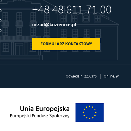
30
+48 48 611 71 00
30
30
urzad@kozienice.pl
30
FORMULARZ KONTAKTOWY
Odwiedzin: 2206375
Online: 94