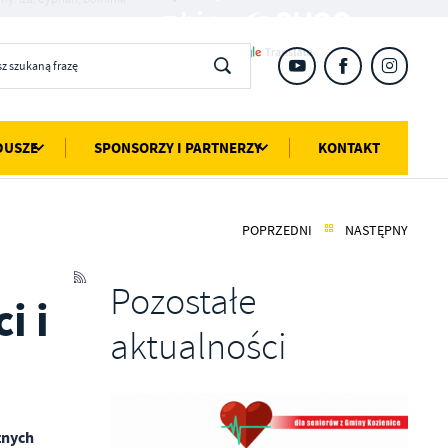
DUSZE
SPONSORZY I PARTNERZY
KONTAKT
POPRZEDNI
NASTĘPNY
Pozostałe
i i
aktualności
znych