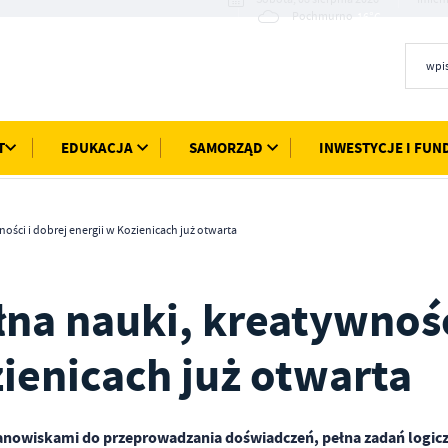
16°C
Pochmurno
T
EDUKACJA
SAMORZĄD
INWESTYCJE I FUN
ości i dobrej energii w Kozienicach już otwarta
na nauki, kreatywnośc
zienicach już otwarta
nowiskami do przeprowadzania doświadczeń, pełna zadań logic