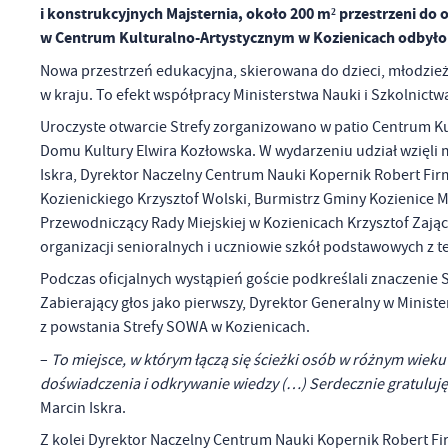
i konstrukcyjnych Majsternia, około 200 m² przestrzeni do 
w Centrum Kulturalno-Artystycznym w Kozienicach odbyło 
Nowa przestrzeń edukacyjna, skierowana do dzieci, młodzieży
w kraju. To efekt współpracy Ministerstwa Nauki i Szkolnic
Uroczyste otwarcie Strefy zorganizowano w patio Centrum Ku
Domu Kultury Elwira Kozłowska. W wydarzeniu udział wzięli m
Iskra, Dyrektor Naczelny Centrum Nauki Kopernik Robert Fi
Kozienickiego Krzysztof Wolski, Burmistrz Gminy Kozienice 
Przewodniczący Rady Miejskiej w Kozienicach Krzysztof Zając, 
organizacji senioralnych i uczniowie szkół podstawowych z t
Podczas oficjalnych wystąpień goście podkreślali znaczenie 
Zabierający głos jako pierwszy, Dyrektor Generalny w Minister
z powstania Strefy SOWA w Kozienicach.
–
To miejsce, w którym łączą się ścieżki osób w różnym wieku 
doświadczenia i odkrywanie wiedzy (…) Serdecznie gratuluj
Marcin Iskra.
Z kolei Dyrektor Naczelny Centrum Nauki Kopernik Robert Firm