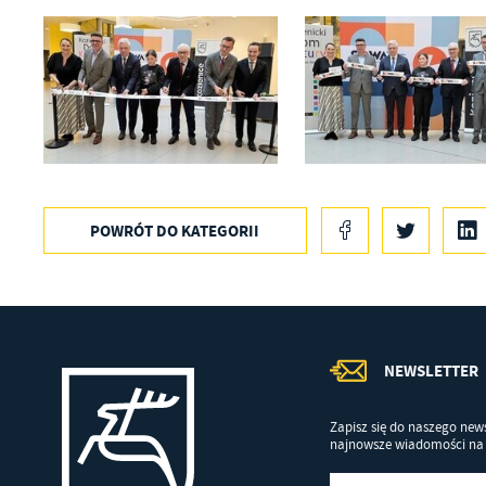
an
in
bę
po
sp
POWRÓT
DO KATEGORII
NEWSLETTER
Zapisz się do naszego news
najnowsze wiadomości na 