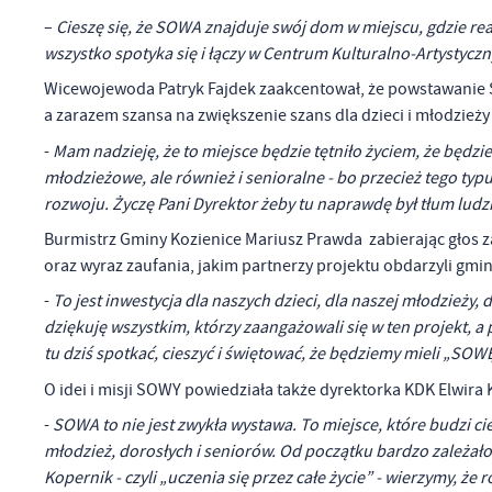
–
Cieszę się, że SOWA znajduje swój dom w miejscu, gdzie real
wszystko spotyka się i łączy w Centrum Kulturalno-Artystycz
Wicewojewoda Patryk Fajdek zaakcentował, że powstawanie S
a zarazem szansa na zwiększenie szans dla dzieci i młodzieży
-
Mam nadzieję, że to miejsce będzie tętniło życiem, że będzie
młodzieżowe, ale również i senioralne - bo przecież tego typu 
rozwoju. Życzę Pani Dyrektor żeby tu naprawdę był tłum ludzi
Burmistrz Gminy Kozienice Mariusz Prawda zabierając głos z
oraz wyraz zaufania, jakim partnerzy projektu obdarzyli gmi
-
To jest inwestycja dla naszych dzieci, dla naszej młodzieży,
U
dziękuję wszystkim, którzy zaangażowali się w ten projekt, a 
tu dziś spotkać, cieszyć i świętować, że będziemy mieli „SOW
Sz
O idei i misji SOWY powiedziała także dyrektorka KDK Elwira
ws
-
SOWA to nie jest zwykła wystawa. To miejsce, które budzi ci
młodzież, dorosłych i seniorów. Od początku bardzo zależało
N
Kopernik - czyli „uczenia się przez całe życie” - wierzymy, ż