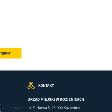
w
TĘPNY
KONTAKT
URZĄD MIEJSKI W KOZIENICACH
00
ul. Parkowa 5, 26-900 Kozienice