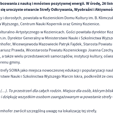
obcowania z nauką i mnóstwo pozytywnej energii. W środę, 26 lis
się uroczyste otwarcie Strefy Odkrywania, Wyobraźni i Aktywnoś
 i dorosłych, powstała w Kozienickim Domu Kultury im. B. Klimczuk
twa Wyższego, Centrum Nauki Kopernik oraz Gminy Kozienice.
lturalno-Artystycznego w Kozienicach. Gości powitała dyrektor Koz
.in. Dyrektor Generalny w Ministerstwie Nauki i Szkolnictwa Wyżs
rmhofer, Wicewojewoda Mazowiecki Patryk Fajdek, Starosta Powiatu
Mariusz Prawda, Wicestarosta Powiatu Kozienickiego Joanna Czechy
a także wielu przedstawicieli samorządów, instytucji kultury, oświa
erenu gminy.
Strefy SOWA jako miejsca nowoczesnej edukacji i popularyzacji nauk
stwie Nauki i Szkolnictwa Wyższego Marcin Iskra, podkreślił że cies
(…). To przestrzeń dla całych rodzin. Miejsce dla osób, którym blisk
ę i dziękuję wszystkim osobom zaangażowanym w powstanie strefy
–
hofer zwrócił szczególną uwagę na lokalizację tej strefy.