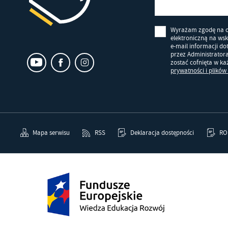
Wyrażam zgodę na 
elektroniczną na ws
e-mail informacji d
przez Administrator
zostać cofnięta w k
prywatności i plików
Mapa serwisu
RSS
Deklaracja dostępności
RO