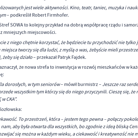
izowanych jest wiele aktywności. Kino, teatr, taniec, muzyka i nauk
nym
– podkreślił Robert Firmhofer.
tref SOWA to kolejny przykład na dobrą współpracę rządu i samo
 z mniejszych miejscowości.
cie z niego chętnie korzystać, że będziecie tu przychodzić nie tylko 
miejsca tworzy się dla ludzi, z myślą o was, żebyście mieli przestrz
, żeby się działo
– przekazał Patryk Fajdek.
aznaczył, że nowa strefa to inwestycja w rozwój mieszkańców w ka
nę:
 dla dorosłych, w tym seniorów
– mówił burmistrz –
Jeszcze raz serd
stawienia
przede wszystkim tym którzy się do niego przyczynili. Cieszę się, że
Ę w CKA”.
anujemy Twoją prywatność. Możesz zmienić ustawienia cookies lub zaakceptować je
 Kozłowska:
zystkie. W dowolnym momencie możesz dokonać zmiany swoich ustawień.
ekawość. To przestrzeń, która – jestem tego pewna – połączy pokolen
 nam, aby była otwarta dla wszystkich, bo zgodnie z ideą bliską Ce
iezbędne
e rozwijać się można w każdym wieku, a ciekawość i kreatywność nie 