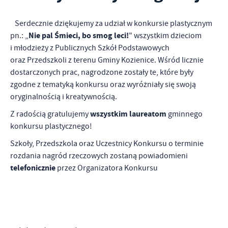
personalizację określonych funkcjonalności czy prezentowanych
treści.
Serdecznie dziękujemy za udział w konkursie plastycznym
Dzięki tym plikom cookies możemy zapewnić Ci większy komfort
Więcej
Nie pal Śmieci, bo smog leci!
pn.: „
" wszystkim dzieciom
korzystania z funkcjonalności naszej strony poprzez dopasowanie
i młodzieży z Publicznych Szkół Podstawowych
jej do Twoich indywidualnych preferencji. Wyrażenie zgody na
oraz Przedszkoli z terenu Gminy Kozienice. Wśród licznie
funkcjonalne i personalizacyjne pliki cookies gwarantuje
Analityczne
dostępność większej ilości funkcji na stronie.
dostarczonych prac, nagrodzone zostały te, które były
Analityczne pliki cookies pomagają nam rozwijać się i
zgodne z tematyką konkursu oraz wyróżniały się swoją
dostosowywać do Twoich potrzeb.
oryginalnością i kreatywnością.
Cookies analityczne pozwalają na uzyskanie informacji w zakresie
Więcej
wszystkim laureatom
Z radością gratulujemy
gminnego
wykorzystywania witryny internetowej, miejsca oraz częstotliwości,
konkursu plastycznego!
z jaką odwiedzane są nasze serwisy www. Dane pozwalają nam na
ocenę naszych serwisów internetowych pod względem ich
Reklamowe
Szkoły, Przedszkola oraz Uczestnicy Konkursu o terminie
popularności wśród użytkowników. Zgromadzone informacje są
rozdania nagród rzeczowych zostaną powiadomieni
Dzięki reklamowym plikom cookies prezentujemy Ci najciekawsze
przetwarzane w formie zanonimizowanej. Wyrażenie zgody na
telefonicznie
informacje i aktualności na stronach naszych partnerów.
przez Organizatora Konkursu
analityczne pliki cookies gwarantuje dostępność wszystkich
funkcjonalności.
Promocyjne pliki cookies służą do prezentowania Ci naszych
Więcej
komunikatów na podstawie analizy Twoich upodobań oraz Twoich
zwyczajów dotyczących przeglądanej witryny internetowej. Treści
promocyjne mogą pojawić się na stronach podmiotów trzecich lub
firm będących naszymi partnerami oraz innych dostawców usług.