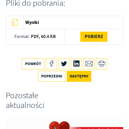
Pliki do pobrania:
Firmy te działają w charakterze pośredników prezentujących nasze
treści w postaci wiadomości, ofert, komunikatów mediów
społecznościowych.
Wyniki
PDF,
60.6 KB
POBIERZ
Format:
POWRÓT
POPRZEDNI
NASTĘPNY
Pozostałe
aktualności