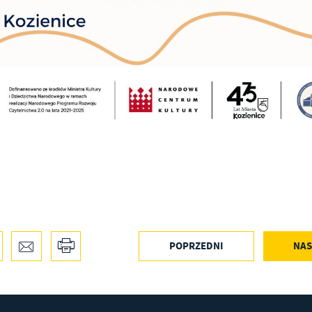
ternetowej. Treści promocyjne mogą pojawić się na stronach podmiotów trzecich lub firm
dących naszymi partnerami oraz innych dostawców usług. Firmy te działają w charakterze
średników prezentujących nasze treści w postaci wiadomości, ofert, komunikatów medió
ołecznościowych.
POPRZEDNI
NAS