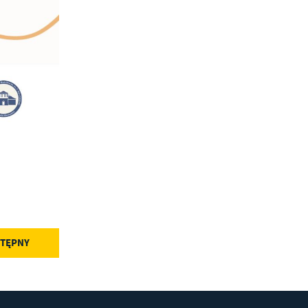
w
TĘPNY