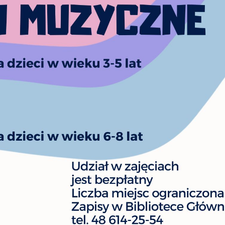
oich ustawień preferencji prywatności, logowania czy wypełniania formularzy. Dzięki pli
okies strona, z której korzystasz, może działać bez zakłóceń.
unkcjonalne i personalizacyjne
poznaj się z
POLITYKĄ PRYWATNOŚCI I PLIKÓW COOKIES
.
go typu pliki cookies umożliwiają stronie internetowej zapamiętanie wprowadzonych prze
ebie ustawień oraz personalizację określonych funkcjonalności czy prezentowanych treści.
ZAPISZ WYBRANE
ięki tym plikom cookies możemy zapewnić Ci większy komfort korzystania z funkcjonalnoś
ęcej
szej strony poprzez dopasowanie jej do Twoich indywidualnych preferencji. Wyrażenie
ZEZWÓL NA WSZYSTKIE
ody na funkcjonalne i personalizacyjne pliki cookies gwarantuje dostępność większej ilości
nkcji na stronie.
nalityczne
alityczne pliki cookies pomagają nam rozwijać się i dostosowywać do Twoich potrzeb.
okies analityczne pozwalają na uzyskanie informacji w zakresie wykorzystywania witryny
ęcej
ternetowej, miejsca oraz częstotliwości, z jaką odwiedzane są nasze serwisy www. Dane
zwalają nam na ocenę naszych serwisów internetowych pod względem ich popularności
ród użytkowników. Zgromadzone informacje są przetwarzane w formie zanonimizowanej
eklamowe
rażenie zgody na analityczne pliki cookies gwarantuje dostępność wszystkich
ięki reklamowym plikom cookies prezentujemy Ci najciekawsze informacje i aktualności n
nkcjonalności.
ronach naszych partnerów.
omocyjne pliki cookies służą do prezentowania Ci naszych komunikatów na podstawie
ęcej
alizy Twoich upodobań oraz Twoich zwyczajów dotyczących przeglądanej witryny