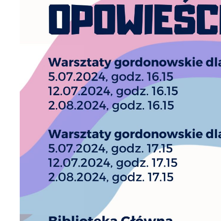
Tw
co
F
Za
Te
Ci
Dz
Wi
na
zg
fu
A
An
Co
Wi
in
po
wś
R
Wy
Dz
fu
st
Pr
Wi
an