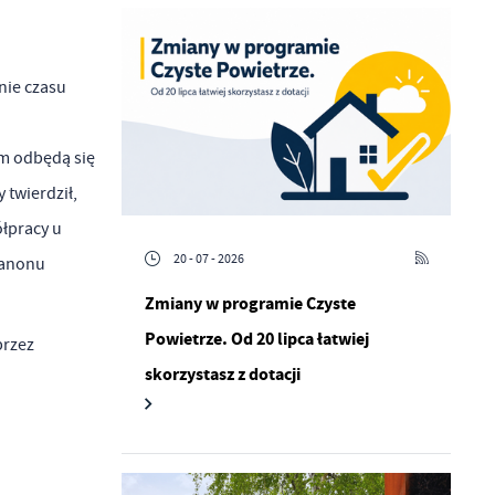
nie czasu
ym odbędą się
 twierdził,
ółpracy u
20 - 07 - 2026
kanonu
Zmiany w programie Czyste
Powietrze. Od 20 lipca łatwiej
przez
skorzystasz z dotacji