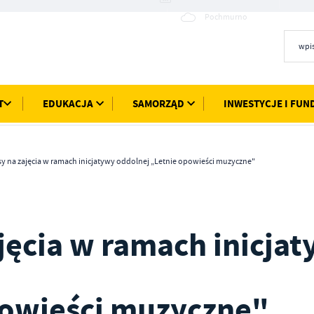
16°C
Pochmurno
T
EDUKACJA
SAMORZĄD
INWESTYCJE I FUN
sy na zajęcia w ramach inicjatywy oddolnej „Letnie opowieści muzyczne"
ajęcia w ramach inicja
powieści muzyczne"