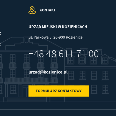
KONTAKT
URZĄD MIEJSKI W KOZIENICACH
00
ul. Parkowa 5, 26-900 Kozienice
30
+48 48 611 71 00
30
30
urzad@kozienice.pl
30
FORMULARZ KONTAKTOWY