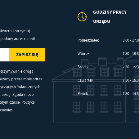
GODZINY PRACY
URZĘDU
lettera i otrzymuj
podany adres e-mail
Poniedziałek
8:00 - 17:
Wtorek
7:30 - 15:
Środa
7:30 - 15:
otrzymywanie drogą
kazany przeze mnie adres
Czwartek
7:30 - 15:
otyczących świadczonych
Piątek
7:30 - 14:
a usług. Zgoda może
ażdym czasie.
Polityka
 cookies