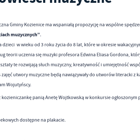
bliczna Gminy Kozienice ma wspaniałą propozycję na wspólne spędze
ciach muzycznych”
.
a dzieci w wieku od 3 roku życia do 8 lat, które w okresie wakacyjn
ug teorii uczenia się muzyki profesora Edwina Eliasa Gordona, który
sztaty te rozwijają słuch muzyczny, kreatywność i umiejętność wsp
zajęć utwory muzyczne będą nawiązywały do utworów literacki z 
dam Wojutyńscy.
ez kozieniczankę panią Anetę Wojtkowską w konkursie ogłoszonym 
iekowych dostępne na plakacie.