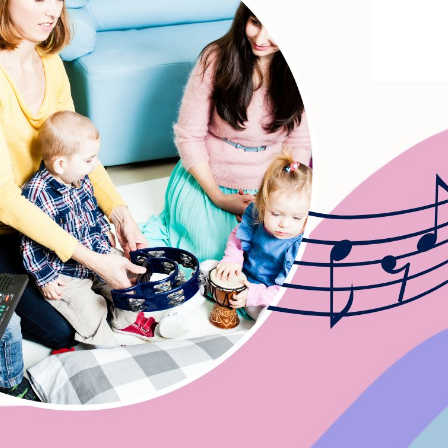
stawienia
anujemy Twoją prywatność. Możesz zmienić ustawienia cookies lub zaakceptować je
zystkie. W dowolnym momencie możesz dokonać zmiany swoich ustawień.
iezbędne
ezbędne pliki cookies służą do prawidłowego funkcjonowania strony internetowej i
ożliwiają Ci komfortowe korzystanie z oferowanych przez nas usług.
iki cookies odpowiadają na podejmowane przez Ciebie działania w celu m.in. dostosowani
ęcej