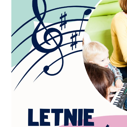
U
Sz
ws
N
Ni
um
Pl
Wi