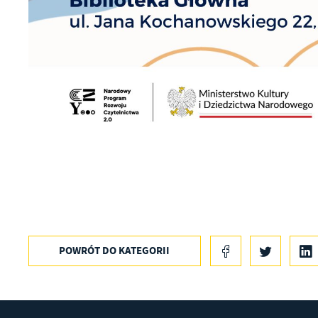
in
bę
po
sp
POWRÓT
DO KATEGORII