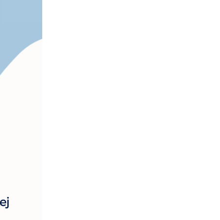
kom
z
ci
.
a