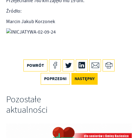
Przejechanie 760 km zajęło mu 19 dni.
Firmy te działają w charakterze pośredników prezentujących nasze
treści w postaci wiadomości, ofert, komunikatów mediów
Źródło:
społecznościowych.
Marcin Jakub Korzonek
POWRÓT
POPRZEDNI
NASTĘPNY
Pozostałe
aktualności