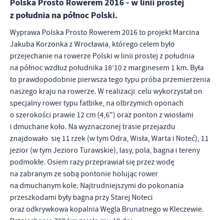
Polska Prosto Rowerem 2016 - w linii prostej
personalizację określonych funkcjonalności czy prezentowanych
z południa na północ Polski.
treści.
Dzięki tym plikom cookies możemy zapewnić Ci większy komfort
Wyprawa Polska Prosto Rowerem 2016 to projekt Marcina
Więcej
korzystania z funkcjonalności naszej strony poprzez dopasowanie
Jakuba Korzonka z Wrocławia, którego celem było
jej do Twoich indywidualnych preferencji. Wyrażenie zgody na
przejechanie na rowerze Polski w linii prostej z południa
funkcjonalne i personalizacyjne pliki cookies gwarantuje
Analityczne
na północ wzdłuż południka 18’10 z marginesem 1 km. Była
dostępność większej ilości funkcji na stronie.
Analityczne pliki cookies pomagają nam rozwijać się i
to prawdopodobnie pierwsza tego typu próba przemierzenia
dostosowywać do Twoich potrzeb.
naszego kraju na rowerze. W realizacji celu wykorzystał on
Cookies analityczne pozwalają na uzyskanie informacji w zakresie
specjalny rower typu fatbike, na olbrzymich oponach
Więcej
wykorzystywania witryny internetowej, miejsca oraz częstotliwości,
o szerokości prawie 12 cm (4,6") oraz ponton z wiosłami
z jaką odwiedzane są nasze serwisy www. Dane pozwalają nam na
i dmuchane koło. Na wyznaczonej trasie przejazdu
ocenę naszych serwisów internetowych pod względem ich
Reklamowe
znajdowało się 11 rzek (w tym Odra, Wisła, Warta i Noteć), 11
popularności wśród użytkowników. Zgromadzone informacje są
jezior (w tym Jezioro Turawskie), lasy, pola, bagna i tereny
Dzięki reklamowym plikom cookies prezentujemy Ci najciekawsze
przetwarzane w formie zanonimizowanej. Wyrażenie zgody na
informacje i aktualności na stronach naszych partnerów.
podmokłe. Osiem razy przeprawiał się przez wodę
analityczne pliki cookies gwarantuje dostępność wszystkich
funkcjonalności.
na zabranym ze sobą pontonie holując rower
Promocyjne pliki cookies służą do prezentowania Ci naszych
Więcej
komunikatów na podstawie analizy Twoich upodobań oraz Twoich
na dmuchanym kole. Najtrudniejszymi do pokonania
zwyczajów dotyczących przeglądanej witryny internetowej. Treści
przeszkodami były bagna przy Starej Noteci
promocyjne mogą pojawić się na stronach podmiotów trzecich lub
oraz odkrywkowa kopalnia Węgla Brunatnego w Kleczewie.
firm będących naszymi partnerami oraz innych dostawców usług.