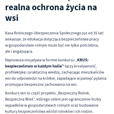
zapamiętanie wprowadzonych przez Ciebie ustawień oraz
realna ochrona życia na
personalizację określonych funkcjonalności czy prezentowanych
treści.
wsi
Dzięki tym plikom cookies możemy zapewnić Ci większy komfort
Więcej
korzystania z funkcjonalności naszej strony poprzez dopasowanie
jej do Twoich indywidualnych preferencji. Wyrażenie zgody na
Kasa Rolniczego Ubezpieczenia Społecznego już od 35 lat!
funkcjonalne i personalizacyjne pliki cookies gwarantuje
Analityczne
wskazuje, że edukacja dotycząca bezpieczeństwa pracy
dostępność większej ilości funkcji na stronie.
Analityczne pliki cookies pomagają nam rozwijać się i
w gospodarstwie rolnym może być nie tylko potrzebna,
dostosowywać do Twoich potrzeb.
ale i angażująca.
Cookies analityczne pozwalają na uzyskanie informacji w zakresie
Więcej
KRUS:
Najnowsza inicjatywa w formie konkursu „
wykorzystywania witryny internetowej, miejsca oraz częstotliwości,
bezpieczeństwo w każdym haśle”
łączy kreatywność,
z jaką odwiedzane są nasze serwisy www. Dane pozwalają nam na
ocenę naszych serwisów internetowych pod względem ich
profilaktykę i praktyczną wiedzę, zachęcając mieszkańców
Reklamowe
popularności wśród użytkowników. Zgromadzone informacje są
wsi do odpowiedzi na krótkie, zapadające w pamięć pytania
Dzięki reklamowym plikom cookies prezentujemy Ci najciekawsze
przetwarzane w formie zanonimizowanej. Wyrażenie zgody na
promujące bezpieczne zachowania na wsi.
informacje i aktualności na stronach naszych partnerów.
analityczne pliki cookies gwarantuje dostępność wszystkich
funkcjonalności.
Konkurs ten to część projektu „Bezpieczny Rolnik,
Promocyjne pliki cookies służą do prezentowania Ci naszych
Więcej
komunikatów na podstawie analizy Twoich upodobań oraz Twoich
Bezpieczna Wieś”, którego celem jest ograniczenie liczby
zwyczajów dotyczących przeglądanej witryny internetowej. Treści
wypadków w gospodarstwach rolnych oraz budowanie
promocyjne mogą pojawić się na stronach podmiotów trzecich lub
kultury bezpieczeństwa wśród rolników i ich rodzin.