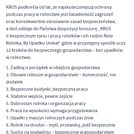
firm będących naszymi partnerami oraz innych dostawców usług.
Firmy te działają w charakterze pośredników prezentujących nasze
KRUS podkreśla od lat, że najskuteczniejszą ochroną
treści w postaci wiadomości, ofert, komunikatów mediów
podczas pracy w rolnictwie jest świadomość zagrożeń
społecznościowych.
oraz konsekwentne stosowanie zasad bezpieczeństwa,
a dziś oddaje do Państwa dyspozycji broszurę „KRUS
o bezpiecznym życiu i pracy rolników i ich rodzin Rola
Rolnika, By Upadku Unikał” gdzie w przystępny sposób uczy
12 kroków do bezpiecznego gospodarstwa – bez upadków
w rolnictwie.
1. Zadbaj o porządek w obejściu gospodarstwa
2. Obuwie robocze w gospodarstwie – konieczność, nie
dodatek
3. Bezpieczne budynki, bezpieczna praca
4. Stabilne wejście, pewne zejście
5. Dobrostan rolnika i organizacja pracy
6. Praca na wysokości wymaga przygotowania
7. Upadki z maszyn rolniczych podczas żniw
8. Rolnik na drodze – myśl, przewiduj, jedź bezpiecznie
9. Sucho na podwórzu – bezpiecznie w gospodarstwie