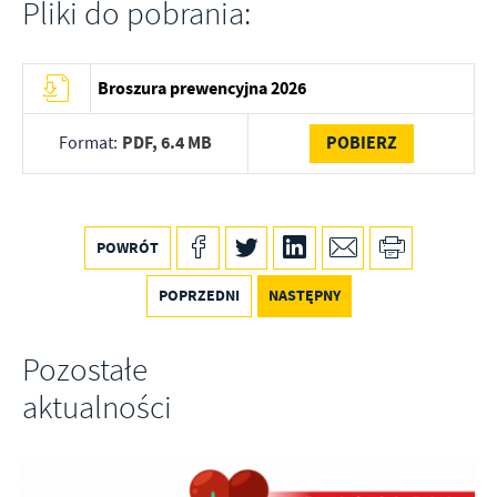
Pliki do pobrania:
Broszura prewencyjna 2026
PDF,
6.4 MB
POBIERZ
Format:
POWRÓT
POPRZEDNI
NASTĘPNY
Pozostałe
aktualności