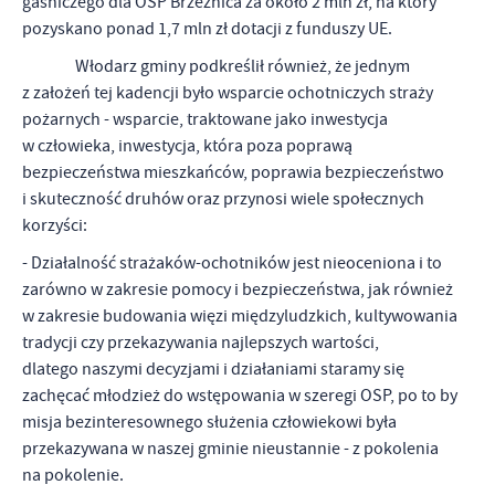
gaśniczego dla OSP Brzeźnica za około 2 mln zł, na który
pozyskano ponad 1,7 mln zł dotacji z funduszy UE.
Włodarz gminy podkreślił również, że jednym
z założeń tej kadencji było wsparcie ochotniczych straży
pożarnych - wsparcie, traktowane jako inwestycja
w człowieka, inwestycja, która poza poprawą
bezpieczeństwa mieszkańców, poprawia bezpieczeństwo
i skuteczność druhów oraz przynosi wiele społecznych
korzyści:
- Działalność strażaków-ochotników jest nieoceniona i to
zarówno w zakresie pomocy i bezpieczeństwa, jak również
w zakresie budowania więzi międzyludzkich, kultywowania
tradycji czy przekazywania najlepszych wartości,
dlatego naszymi decyzjami i działaniami staramy się
zachęcać młodzież do wstępowania w szeregi OSP, po to by
misja bezinteresownego służenia człowiekowi była
przekazywana w naszej gminie nieustannie - z pokolenia
na pokolenie.