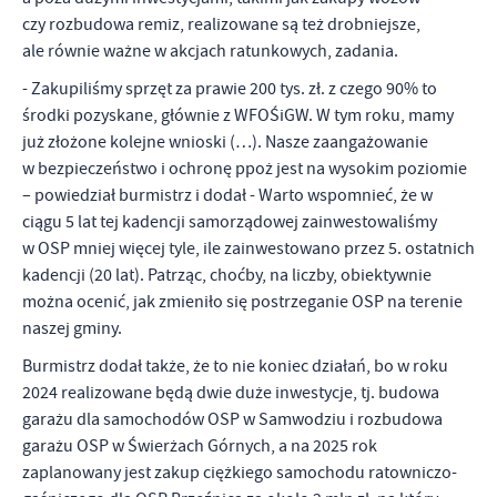
firm będących naszymi partnerami oraz innych dostawców usług.
czy rozbudowa remiz, realizowane są też drobniejsze,
Firmy te działają w charakterze pośredników prezentujących nasze
ale równie ważne w akcjach ratunkowych, zadania.
treści w postaci wiadomości, ofert, komunikatów mediów
społecznościowych.
- Zakupiliśmy sprzęt za prawie 200 tys. zł. z czego 90% to
środki pozyskane, głównie z WFOŚiGW. W tym roku, mamy
już złożone kolejne wnioski (…). Nasze zaangażowanie
w bezpieczeństwo i ochronę ppoż jest na wysokim poziomie
– powiedział burmistrz i dodał - Warto wspomnieć, że w
ciągu 5 lat tej kadencji samorządowej zainwestowaliśmy
w OSP mniej więcej tyle, ile zainwestowano przez 5. ostatnich
kadencji (20 lat). Patrząc, choćby, na liczby, obiektywnie
można ocenić, jak zmieniło się postrzeganie OSP na terenie
naszej gminy.
Burmistrz dodał także, że to nie koniec działań, bo w roku
2024 realizowane będą dwie duże inwestycje, tj. budowa
garażu dla samochodów OSP w Samwodziu i rozbudowa
garażu OSP w Świerżach Górnych, a na 2025 rok
zaplanowany jest zakup ciężkiego samochodu ratowniczo-