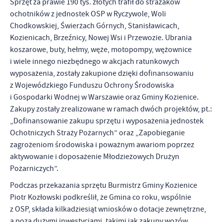
Sprzęt za prawie 190 tys. złotych trafił do strażaków
zapamiętanie wprowadzonych przez Ciebie ustawień oraz
ochotników z jednostek OSP w Ryczywole, Woli
personalizację określonych funkcjonalności czy prezentowanych
treści.
Chodkowskiej, Świerżach Górnych, Stanisławicach,
Dzięki tym plikom cookies możemy zapewnić Ci większy komfort
Kozienicach, Brzeźnicy, Nowej Wsi i Przewozie. Ubrania
Więcej
korzystania z funkcjonalności naszej strony poprzez dopasowanie
koszarowe, buty, hełmy, węże, motopompy, wężownice
jej do Twoich indywidualnych preferencji. Wyrażenie zgody na
i wiele innego niezbędnego w akcjach ratunkowych
funkcjonalne i personalizacyjne pliki cookies gwarantuje
Analityczne
wyposażenia, zostały zakupione dzięki dofinansowaniu
dostępność większej ilości funkcji na stronie.
z Wojewódzkiego Funduszu Ochrony Środowiska
Analityczne pliki cookies pomagają nam rozwijać się i
i Gospodarki Wodnej w Warszawie oraz Gminy Kozienice.
dostosowywać do Twoich potrzeb.
Zakupy zostały zrealizowane w ramach dwóch projektów, pt.:
Cookies analityczne pozwalają na uzyskanie informacji w zakresie
Więcej
wykorzystywania witryny internetowej, miejsca oraz częstotliwości,
„Dofinansowanie zakupu sprzętu i wyposażenia jednostek
z jaką odwiedzane są nasze serwisy www. Dane pozwalają nam na
Ochotniczych Straży Pożarnych” oraz „Zapobieganie
ocenę naszych serwisów internetowych pod względem ich
zagrożeniom środowiska i poważnym awariom poprzez
Reklamowe
popularności wśród użytkowników. Zgromadzone informacje są
aktywowanie i doposażenie Młodzieżowych Drużyn
Dzięki reklamowym plikom cookies prezentujemy Ci najciekawsze
przetwarzane w formie zanonimizowanej. Wyrażenie zgody na
Pożarniczych”.
informacje i aktualności na stronach naszych partnerów.
analityczne pliki cookies gwarantuje dostępność wszystkich
funkcjonalności.
Promocyjne pliki cookies służą do prezentowania Ci naszych
Podczas przekazania sprzętu Burmistrz Gminy Kozienice
Więcej
komunikatów na podstawie analizy Twoich upodobań oraz Twoich
Piotr Kozłowski podkreślił, że Gmina co roku, wspólnie
zwyczajów dotyczących przeglądanej witryny internetowej. Treści
z OSP, składa kilkadziesiąt wniosków o dotacje zewnętrzne,
promocyjne mogą pojawić się na stronach podmiotów trzecich lub
a poza dużymi inwestycjami, takimi jak zakupy wozów