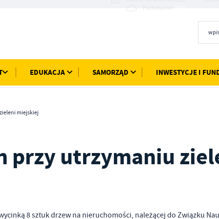
17°C
Pochmurno
T
EDUKACJA
SAMORZĄD
INWESTYCJE I FUN
ieleni miejskiej
h przy utrzymaniu ziel
 wycinką 8 sztuk drzew na nieruchomości, należącej do Związku Nau