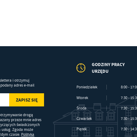
ZEZWÓL NA WSZYSTKIE
okies analityczne pozwalają na uzyskanie informacji w zakresie wykorzystywania witryny
ęcej
ternetowej, miejsca oraz częstotliwości, z jaką odwiedzane są nasze serwisy www. Dane
zwalają nam na ocenę naszych serwisów internetowych pod względem ich popularności
ród użytkowników. Zgromadzone informacje są przetwarzane w formie zanonimizowanej
rażenie zgody na analityczne pliki cookies gwarantuje dostępność wszystkich
eklamowe
nkcjonalności.
ięki reklamowym plikom cookies prezentujemy Ci najciekawsze informacje i aktualności n
ronach naszych partnerów.
omocyjne pliki cookies służą do prezentowania Ci naszych komunikatów na podstawie
ęcej
alizy Twoich upodobań oraz Twoich zwyczajów dotyczących przeglądanej witryny
ternetowej. Treści promocyjne mogą pojawić się na stronach podmiotów trzecich lub firm
dących naszymi partnerami oraz innych dostawców usług. Firmy te działają w charakterze
GODZINY PRACY
średników prezentujących nasze treści w postaci wiadomości, ofert, komunikatów medió
URZĘDU
ołecznościowych.
lettera i otrzymuj
podany adres e-mail
Poniedziałek
8:00 - 17:
Wtorek
7:30 - 15:
Środa
7:30 - 15:
otrzymywanie drogą
Czwartek
7:30 - 15:
kazany przeze mnie adres
otyczących świadczonych
Piątek
7:30 - 14:
a usług. Zgoda może
ażdym czasie.
Polityka