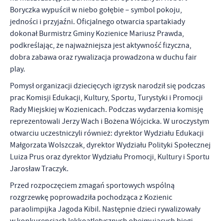
funkcjonalności.
Promocyjne pliki cookies służą do prezentowania Ci naszych
Boryczka wypuścił w niebo gołębie – symbol pokoju,
Więcej
komunikatów na podstawie analizy Twoich upodobań oraz Twoich
jedności i przyjaźni. Oficjalnego otwarcia spartakiady
zwyczajów dotyczących przeglądanej witryny internetowej. Treści
dokonał Burmistrz Gminy Kozienice Mariusz Prawda,
promocyjne mogą pojawić się na stronach podmiotów trzecich lub
podkreślając, że najważniejsza jest aktywność fizyczna,
firm będących naszymi partnerami oraz innych dostawców usług.
Firmy te działają w charakterze pośredników prezentujących nasze
dobra zabawa oraz rywalizacja prowadzona w duchu fair
treści w postaci wiadomości, ofert, komunikatów mediów
play.
społecznościowych.
Pomysł organizacji dziecięcych igrzysk narodził się podczas
prac Komisji Edukacji, Kultury, Sportu, Turystyki i Promocji
Rady Miejskiej w Kozienicach. Podczas wydarzenia komisję
reprezentowali Jerzy Wach i Bożena Wójcicka. W uroczystym
otwarciu uczestniczyli również: dyrektor Wydziału Edukacji
Małgorzata Wolszczak, dyrektor Wydziału Polityki Społecznej
Luiza Prus oraz dyrektor Wydziału Promocji, Kultury i Sportu
Jarosław Traczyk.
Przed rozpoczęciem zmagań sportowych wspólną
rozgrzewkę poprowadziła pochodząca z Kozienic
paraolimpijka Jagoda Kibil. Następnie dzieci rywalizowały