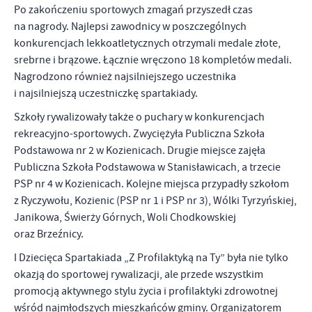
Po zakończeniu sportowych zmagań przyszedł czas
na nagrody. Najlepsi zawodnicy w poszczególnych
konkurencjach lekkoatletycznych otrzymali medale złote,
srebrne i brązowe. Łącznie wręczono 18 kompletów medali.
Nagrodzono również najsilniejszego uczestnika
i najsilniejszą uczestniczkę spartakiady.
Szkoły rywalizowały także o puchary w konkurencjach
rekreacyjno-sportowych. Zwyciężyła Publiczna Szkoła
Podstawowa nr 2 w Kozienicach. Drugie miejsce zajęła
Publiczna Szkoła Podstawowa w Stanisławicach, a trzecie
PSP nr 4 w Kozienicach. Kolejne miejsca przypadły szkołom
z Ryczywołu, Kozienic (PSP nr 1 i PSP nr 3), Wólki Tyrzyńskiej,
Janikowa, Świerży Górnych, Woli Chodkowskiej
oraz Brzeźnicy.
I Dziecięca Spartakiada „Z Profilaktyką na Ty” była nie tylko
okazją do sportowej rywalizacji, ale przede wszystkim
promocją aktywnego stylu życia i profilaktyki zdrowotnej
wśród najmłodszych mieszkańców gminy. Organizatorem