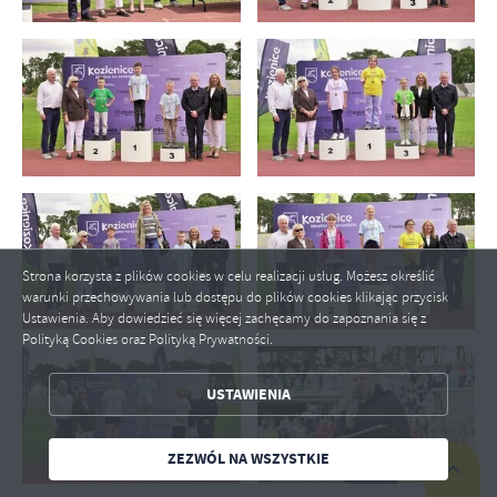
ZAPISZ WYBRANE
Strona korzysta z plików cookies w celu realizacji usług. Możesz określić
ZEZWÓL NA WSZYSTKIE
warunki przechowywania lub dostępu do plików cookies klikając przycisk
Ustawienia. Aby dowiedzieć się więcej zachęcamy do zapoznania się z
Polityką Cookies oraz Polityką Prywatności.
USTAWIENIA
ZEZWÓL NA WSZYSTKIE