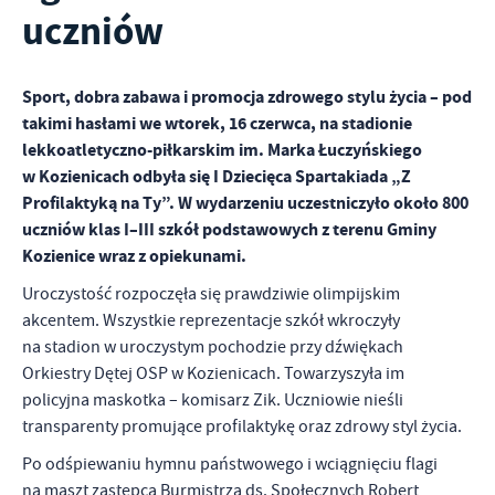
uczniów
logowania czy wypełniania formularzy. Dzięki plikom cookies
strona, z której korzystasz, może działać bez zakłóceń.
Funkcjonalne i personalizacyjne
Tego typu pliki cookies umożliwiają stronie internetowej
Zapoznaj się z
POLITYKĄ PRYWATNOŚCI I PLIKÓW COOKIES
.
Sport, dobra zabawa i promocja zdrowego stylu życia – pod
zapamiętanie wprowadzonych przez Ciebie ustawień oraz
takimi hasłami we wtorek, 16 czerwca, na stadionie
personalizację określonych funkcjonalności czy prezentowanych
lekkoatletyczno-piłkarskim im. Marka Łuczyńskiego
treści.
w Kozienicach odbyła się I Dziecięca Spartakiada „Z
Dzięki tym plikom cookies możemy zapewnić Ci większy komfort
Więcej
Profilaktyką na Ty”. W wydarzeniu uczestniczyło około 800
korzystania z funkcjonalności naszej strony poprzez dopasowanie
jej do Twoich indywidualnych preferencji. Wyrażenie zgody na
uczniów klas I–III szkół podstawowych z terenu Gminy
funkcjonalne i personalizacyjne pliki cookies gwarantuje
Kozienice wraz z opiekunami.
Analityczne
dostępność większej ilości funkcji na stronie.
Analityczne pliki cookies pomagają nam rozwijać się i
Uroczystość rozpoczęła się prawdziwie olimpijskim
dostosowywać do Twoich potrzeb.
akcentem. Wszystkie reprezentacje szkół wkroczyły
Cookies analityczne pozwalają na uzyskanie informacji w zakresie
na stadion w uroczystym pochodzie przy dźwiękach
Więcej
wykorzystywania witryny internetowej, miejsca oraz częstotliwości,
Orkiestry Dętej OSP w Kozienicach. Towarzyszyła im
z jaką odwiedzane są nasze serwisy www. Dane pozwalają nam na
policyjna maskotka – komisarz Zik. Uczniowie nieśli
ocenę naszych serwisów internetowych pod względem ich
Reklamowe
transparenty promujące profilaktykę oraz zdrowy styl życia.
popularności wśród użytkowników. Zgromadzone informacje są
Dzięki reklamowym plikom cookies prezentujemy Ci najciekawsze
przetwarzane w formie zanonimizowanej. Wyrażenie zgody na
Po odśpiewaniu hymnu państwowego i wciągnięciu flagi
informacje i aktualności na stronach naszych partnerów.
analityczne pliki cookies gwarantuje dostępność wszystkich
na maszt zastępca Burmistrza ds. Społecznych Robert