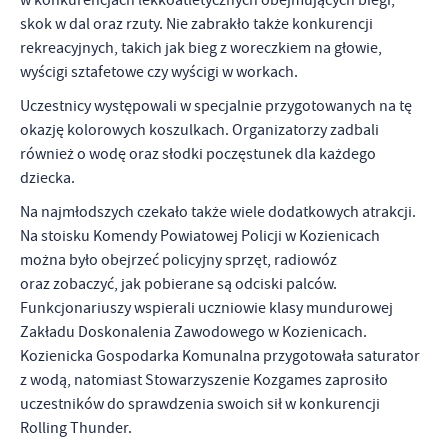
w konkurencjach lekkoatletycznych obejmujących biegi,
skok w dal oraz rzuty. Nie zabrakło także konkurencji
rekreacyjnych, takich jak bieg z woreczkiem na głowie,
wyścigi sztafetowe czy wyścigi w workach.
Uczestnicy występowali w specjalnie przygotowanych na tę
okazję kolorowych koszulkach. Organizatorzy zadbali
również o wodę oraz słodki poczęstunek dla każdego
dziecka.
Na najmłodszych czekało także wiele dodatkowych atrakcji.
Na stoisku Komendy Powiatowej Policji w Kozienicach
można było obejrzeć policyjny sprzęt, radiowóz
oraz zobaczyć, jak pobierane są odciski palców.
Funkcjonariuszy wspierali uczniowie klasy mundurowej
Zakładu Doskonalenia Zawodowego w Kozienicach.
Kozienicka Gospodarka Komunalna przygotowała saturator
z wodą, natomiast Stowarzyszenie Kozgames zaprosiło
uczestników do sprawdzenia swoich sił w konkurencji
Rolling Thunder.