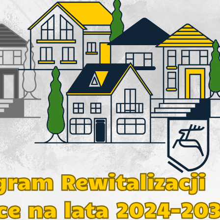
stawienia
anujemy Twoją prywatność. Możesz zmienić ustawienia cookies lub zaakceptować je