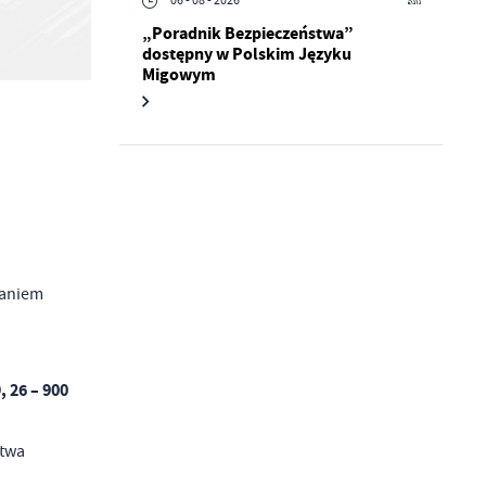
06 - 08 - 2026
„Poradnik Bezpieczeństwa”
dostępny w Polskim Języku
Migowym
a
kom
z
ci
waniem
 26 – 900
stwa
.