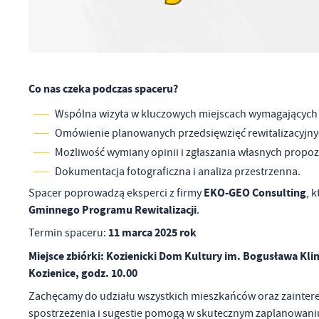
ws
N
Ni
um
Co nas czeka podczas spaceru?
Pl
Wi
Tw
Wspólna wizyta w kluczowych miejscach wymagających 
co
Omówienie planowanych przedsięwzięć rewitalizacyjny
Za
F
Możliwość wymiany opinii i zgłaszania własnych propozy
Te
Dokumentacja fotograficzna i analiza przestrzenna.
Ci
Dz
EKO-GEO Consulting
Spacer poprowadzą eksperci z firmy
, 
Wi
na
Gminnego Programu Rewitalizacji
.
zg
fu
11 marca 2025 rok
Termin spaceru:
A
Miejsce zbiórki: Kozienicki Dom Kultury im. Bogusława Kli
An
Kozienice, godz. 10.00
Co
Wi
in
Zachęcamy do udziału wszystkich mieszkańców oraz zaintereso
po
wś
spostrzeżenia i sugestie pomogą w skutecznym zaplanowaniu 