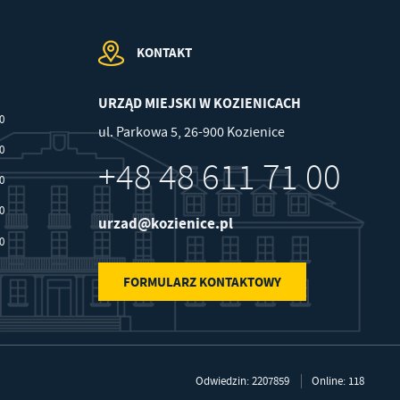
KONTAKT
URZĄD MIEJSKI W KOZIENICACH
00
ul. Parkowa 5, 26-900 Kozienice
30
+48 48 611 71 00
30
30
urzad@kozienice.pl
30
FORMULARZ KONTAKTOWY
Odwiedzin: 2207859
Online: 118