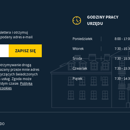
GODZINY PRACY
URZĘDU
lettera i otrzymuj
podany adres e-mail
Poniedziałek
8:00 - 17:
Wtorek
7:30 - 15:
Środa
7:30 - 15:
otrzymywanie drogą
Czwartek
7:30 - 15:
kazany przeze mnie adres
otyczących świadczonych
Piątek
7:30 - 14:
a usług. Zgoda może
ażdym czasie.
Polityka
 cookies
DO