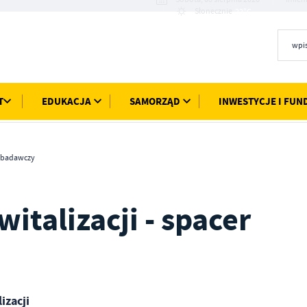
22°C
Słonecznie
T
EDUKACJA
SAMORZĄD
INWESTYCJE I FUN
r badawczy
talizacji - spacer
izacji