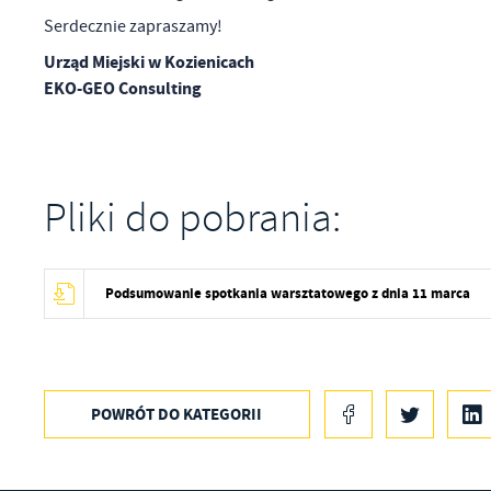
Wy
R
fu
Serdecznie zapraszamy!
Dz
st
Urząd Miejski w Kozienicach
Pr
EKO-GEO Consulting
Wi
an
in
bę
po
sp
Pliki do pobrania:
Podsumowanie spotkania warsztatowego z dnia 11 marca
POWRÓT
DO KATEGORII