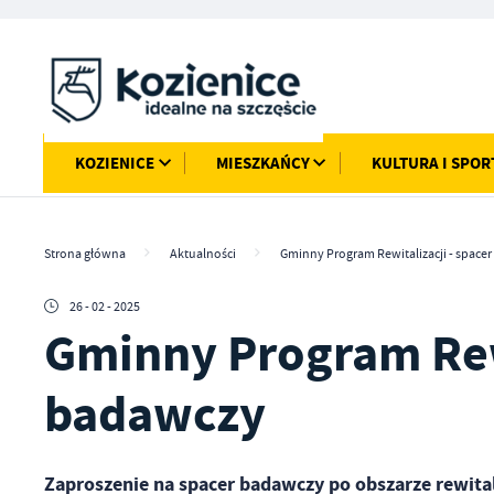
Przejdź do menu.
Przejdź do wyszukiwarki.
Przejdź do treści.
Przejdź do ustawień wielkości czcionki.
Włącz wersję kontrastową strony.
KOZIENICE
MIESZKAŃCY
KULTURA I SPOR
Strona główna
Aktualności
Gminny Program Rewitalizacji - space
26 - 02 - 2025
Gminny Program Rewi
badawczy
Zaproszenie na spacer badawczy po obszarze rewital