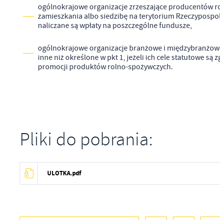
ogólnokrajowe organizacje zrzeszające producentów r
zamieszkania albo siedzibę na terytorium Rzeczypospol
naliczane są wpłaty na poszczególne fundusze,
Sz
ws
ogólnokrajowe organizacje branżowe i międzybranżow
inne niż określone w pkt 1, jeżeli ich cele statutowe s
promocji produktów rolno-spożywczych.
N
Ni
um
Pl
Wi
Tw
co
Pliki do pobrania:
Za
F
Te
Ci
Dz
Wi
ULOTKA.pdf
na
zg
fu
A
An