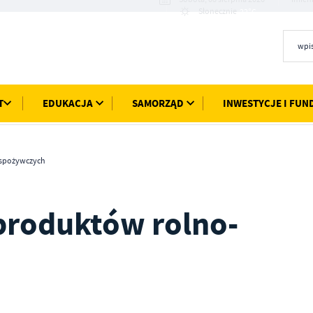
22°C
Słonecznie
T
EDUKACJA
SAMORZĄD
INWESTYCJE I FUN
-spożywczych
produktów rolno-