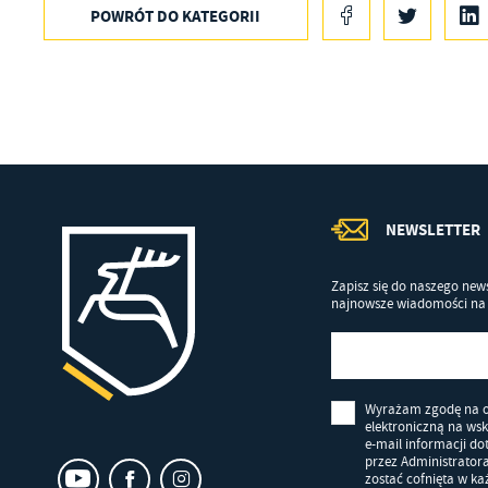
POWRÓT
DO KATEGORII
Co
Wi
in
po
wś
Wy
R
fu
Dz
st
Pr
Wi
an
in
bę
NEWSLETTER
po
sp
Zapisz się do naszego news
najnowsze wiadomości na 
Wyrażam zgodę na 
elektroniczną na ws
e-mail informacji d
przez Administrator
zostać cofnięta w k