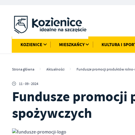
Przejdź do menu.
Przejdź do wyszukiwarki.
Przejdź do treści.
Przejdź do ustawień wielkości czcionki.
Włącz wersję kontrastową strony.
KOZIENICE
MIESZKAŃCY
KULTURA I SPOR
Strona główna
Aktualności
Fundusze promocji produktów rolno
11 - 09 - 2024
Fundusze promocji 
spożywczych