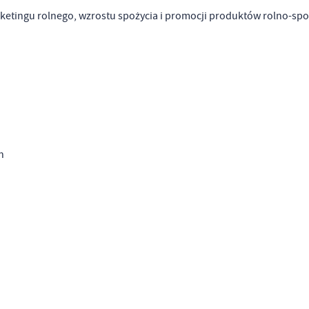
ketingu rolnego, wzrostu spożycia i promocji produktów rolno-sp
h
stawienia