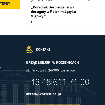
06 - 08 - 2026
TĘPNY
„Poradnik Bezpieczeństwa”
dostępny w Polskim Języku
.
Migowym
a
KONTAKT
w
URZĄD MIEJSKI W KOZIENICACH
00
ul. Parkowa 5, 26-900 Kozienice
30
+48 48 611 71 00
30
30
urzad@kozienice.pl
30