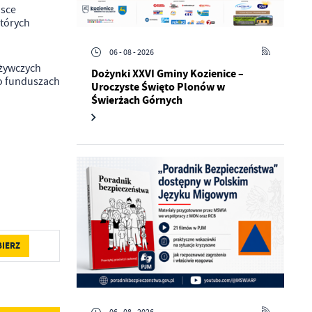
jsce
których
06 - 08 - 2026
żywczych
Dożynki XXVI Gminy Kozienice –
 o funduszach
Uroczyste Święto Plonów w
Świerżach Górnych
a
kom
z
ci
BIERZ