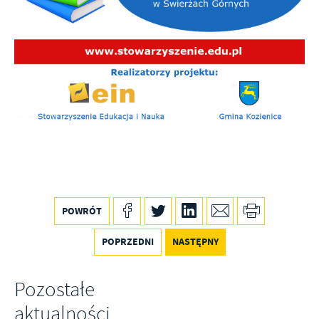
Firmy te działają w charakterze pośredników prezentujących nasze
treści w postaci wiadomości, ofert, komunikatów mediów
społecznościowych.
POWRÓT
POPRZEDNI
NASTĘPNY
Pozostałe
aktualności