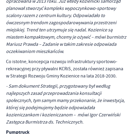
opracowana w 2013 roku. Już wtedy kozienicki samorząd
planował stworzyć kompleks wypoczynkowo-sportowy
scalony razem z centrum kultury. Odpowiadało to
ówczesnym trendom zagospodarowywania przestrzeni
miejskiej. Trend ten utrzymuje się nadal. Kozienice są
miastem kompaktowym, chcemy je ożywić – mówi burmistrz
Mariusz Prawda – Zadanie w takim zakresie odpowiada
oczekiwaniom mieszkańców.
Co istotne, koncepcja rozwoju infrastruktury sportowo-
rekreacyjnej przy pływalni KCRiS, została również zapisana
w Strategii Rozwoju Gminy Kozienice na lata 2018-2030.
- Sam dokument Strategii, przygotowany był według
najlepszych zasad przeprowadzania konsultacji
społecznych, tym samym mamy przekonanie, że inwestycja,
której się podejmujemy będzie odpowiadała
kozieniczankom i kozieniczanom – mówi Igor Czerwiński
Zastępca Burmistrza ds. Technicznych.
Pumptruck