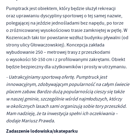
Pumptrack jest obiektem, który będzie służył rekreacji
oraz uprawianiu dyscypliny sportowej o tej samej nazwie,
polegającej na jeździe jednośladami bez napędu, po torze
o zróżnicowanej wysokościowo trasie zamkniętej w pętlę. W
Kozienicach taki tor powstanie wzdłuż budynku pływalni (od
strony ulicy Głowaczowskiej). Koncepcja zakłada
wybudowanie 250 – metrowej trasy z przeszkodami
o wysokości 50-150 cm i z profilowanymi zakrętami. Obiekt
będzie bezpieczny dla użytkowników i prosty w utrzymaniu.
- Uatrakcyjniamy sportową ofertę. Pumptruck jest
innowacyjnym, zdobywającym popularność na całym świecie
placem zabaw. Bardzo dużą popularnością cieszy się także
w naszej gminie, szczególnie wśród najmłodszych, którzy
w okolicznych lasach sami organizują sobie tory przeszkód.
Mam nadzieję, że ta inwestycja spełni ich oczekiwania –
dodaje Mariusz Prawda.
Zadaszenie lodowiska/skateparku