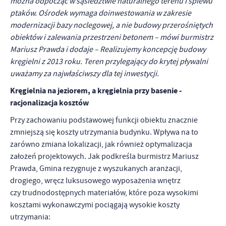
można odpocząć w sąsiedztwie naturalnego terenu i śpiewu
ptaków. Ośrodek wymaga doinwestowania w zakresie
modernizacji bazy noclegowej, a nie budowy przerośniętych
obiektów i zalewania przestrzeni betonem – mówi burmistrz
Mariusz Prawda i dodaje – Realizujemy koncepcję budowy
kręgielni z 2013 roku. Teren przylegający do krytej pływalni
uważamy za najwłaściwszy dla tej inwestycji.
Kręgielnia na jeziorem, a kręgielnia przy basenie -
racjonalizacja kosztów
Przy zachowaniu podstawowej funkcji obiektu znacznie
zmniejszą się koszty utrzymania budynku. Wpływa na to
zarówno zmiana lokalizacji, jak również optymalizacja
założeń projektowych. Jak podkreśla burmistrz Mariusz
Prawda, Gmina rezygnuje z wyszukanych aranżacji,
drogiego, wręcz luksusowego wyposażenia wnętrz
czy trudnodostępnych materiałów, które poza wysokimi
kosztami wykonawczymi pociągają wysokie koszty
utrzymania: