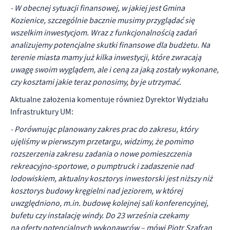
- W obecnej sytuacji finansowej, w jakiej jest Gmina
Kozienice, szczególnie bacznie musimy przyglądać się
wszelkim inwestycjom. Wraz z funkcjonalnością zadań
analizujemy potencjalne skutki finansowe dla budżetu. Na
terenie miasta mamy już kilka inwestycji, które zwracają
uwagę swoim wyglądem, ale i ceną za jaką zostały wykonane,
czy kosztami jakie teraz ponosimy, by je utrzymać.
Aktualne założenia komentuje również Dyrektor Wydziału
Infrastruktury UM:
- Porównując planowany zakres prac do zakresu, który
ujęliśmy w pierwszym przetargu, widzimy, że pomimo
rozszerzenia zakresu zadania o nowe pomieszczenia
rekreacyjno-sportowe, o pumptruck i zadaszenie nad
lodowiskiem, aktualny kosztorys inwestorski jest niższy niż
kosztorys budowy kręgielni nad jeziorem, w której
uwzględniono, m.in. budowę kolejnej sali konferencyjnej,
bufetu czy instalację windy. Do 23 września czekamy
na oferty potencjalnych wykonawców – mówi Piotr Szafran