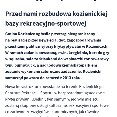
Tego typu pliki cookies umożliwiają stronie internetowej
Zapoznaj się z
POLITYKĄ PRYWATNOŚCI I PLIKÓW COOKIES
.
zapamiętanie wprowadzonych przez Ciebie ustawień oraz
Przed nami rozbudowa kozienickiej
personalizację określonych funkcjonalności czy prezentowanych
treści.
bazy rekreacyjno-sportowej
Dzięki tym plikom cookies możemy zapewnić Ci większy komfort
Więcej
korzystania z funkcjonalności naszej strony poprzez dopasowanie
Gmina Kozienice ogłosiła przetarg nieograniczony
jej do Twoich indywidualnych preferencji. Wyrażenie zgody na
na realizację przedsięwzięcia, dot. zagospodarowania
funkcjonalne i personalizacyjne pliki cookies gwarantuje
Analityczne
przestrzeni publicznej przy krytej pływalni w Kozienicach.
dostępność większej ilości funkcji na stronie.
W ramach zadania powstaną, m.in. kręgielnia, kort do gry
Analityczne pliki cookies pomagają nam rozwijać się i
dostosowywać do Twoich potrzeb.
w squasha, sala ze ściankami do wspinaczki tor rowerowy
Cookies analityczne pozwalają na uzyskanie informacji w zakresie
typu pumptruck, a nad lodowiskiem/skateparkiem
Więcej
wykorzystywania witryny internetowej, miejsca oraz częstotliwości,
zostanie wykonane całoroczne zadaszenie. Kozienicki
z jaką odwiedzane są nasze serwisy www. Dane pozwalają nam na
samorząd powraca do założeń z 2013 roku.
ocenę naszych serwisów internetowych pod względem ich
Reklamowe
popularności wśród użytkowników. Zgromadzone informacje są
Nowa infrastruktura powstanie na terenie Kozienickiego
Dzięki reklamowym plikom cookies prezentujemy Ci najciekawsze
przetwarzane w formie zanonimizowanej. Wyrażenie zgody na
Centrum Rekreacji i Sportu, w bezpośrednim sąsiedztwie
informacje i aktualności na stronach naszych partnerów.
analityczne pliki cookies gwarantuje dostępność wszystkich
krytej pływalni „Delfin”, tym samym w jednym miejscu
funkcjonalności.
Promocyjne pliki cookies służą do prezentowania Ci naszych
zostaną skupione usługi kulturalne, rekreacyjne i sportowe,
Więcej
komunikatów na podstawie analizy Twoich upodobań oraz Twoich
co zarówno ze względów ekonomicznych, jak również
zwyczajów dotyczących przeglądanej witryny internetowej. Treści