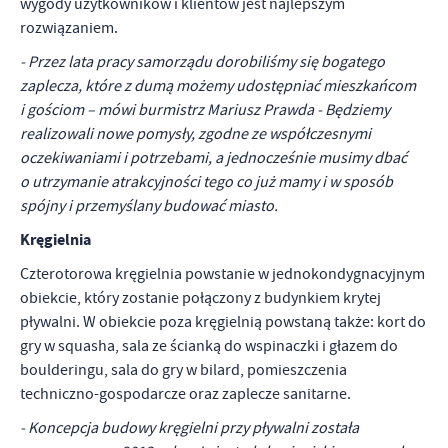
wygody użytkowników i klientów jest najlepszym
promocyjne mogą pojawić się na stronach podmiotów trzecich lub
rozwiązaniem.
firm będących naszymi partnerami oraz innych dostawców usług.
Firmy te działają w charakterze pośredników prezentujących nasze
- Przez lata pracy samorządu dorobiliśmy się bogatego
treści w postaci wiadomości, ofert, komunikatów mediów
zaplecza, które z dumą możemy udostępniać mieszkańcom
społecznościowych.
i gościom – mówi burmistrz Mariusz Prawda - Będziemy
realizowali nowe pomysły, zgodne ze współczesnymi
oczekiwaniami i potrzebami, a jednocześnie musimy dbać
o utrzymanie atrakcyjności tego co już mamy i w sposób
spójny i przemyślany budować miasto.
Kręgielnia
Czterotorowa kręgielnia powstanie w jednokondygnacyjnym
obiekcie, który zostanie połączony z budynkiem krytej
pływalni. W obiekcie poza kręgielnią powstaną także: kort do
gry w squasha, sala ze ścianką do wspinaczki i głazem do
boulderingu, sala do gry w bilard, pomieszczenia
techniczno-gospodarcze oraz zaplecze sanitarne.
- Koncepcja budowy kręgielni przy pływalni została