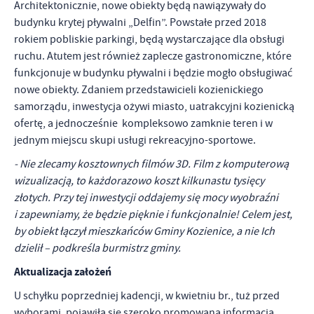
Architektonicznie, nowe obiekty będą nawiązywały do
budynku krytej pływalni „Delfin”. Powstałe przed 2018
rokiem pobliskie parkingi, będą wystarczające dla obsługi
ruchu. Atutem jest również zaplecze gastronomiczne, które
funkcjonuje w budynku pływalni i będzie mogło obsługiwać
nowe obiekty. Zdaniem przedstawicieli kozienickiego
samorządu, inwestycja ożywi miasto, uatrakcyjni kozienicką
ofertę, a jednocześnie kompleksowo zamknie teren i w
jednym miejscu skupi usługi rekreacyjno-sportowe.
- Nie zlecamy kosztownych filmów 3D. Film z komputerową
wizualizacją, to każdorazowo koszt kilkunastu tysięcy
złotych. Przy tej inwestycji oddajemy się mocy wyobraźni
i zapewniamy, że będzie pięknie i funkcjonalnie! Celem jest,
by obiekt łączył mieszkańców Gminy Kozienice, a nie Ich
dzielił ­– podkreśla burmistrz gminy.
Aktualizacja założeń
U schyłku poprzedniej kadencji, w kwietniu br., tuż przed
wyborami, pojawiła się szeroko promowana informacja