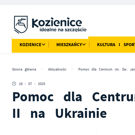
Przejdź do menu.
Przejdź do wyszukiwarki.
Przejdź do treści.
Przejdź do ustawień wielkości czcionki.
Włącz wersję kontrastową strony.
KOZIENICE
MIESZKAŃCY
KULTURA I SPOR
Strona główna
Aktualności
Pomoc dla Centrum im. Św. Jan
18 - 07 - 2025
Pomoc dla Centr
II na Ukrainie