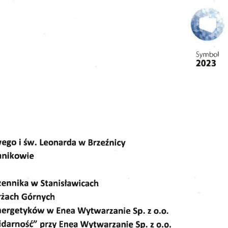
stawienia
zanujemy Twoją prywatność. Możesz zmienić ustawienia cookies lub zaakceptowa
e wszystkie. W dowolnym momencie możesz dokonać zmiany swoich ustawień.
iezbędne
ezbędne pliki cookies służą do prawidłowego funkcjonowania strony internetow
umożliwiają Ci komfortowe korzystanie z oferowanych przez nas usług.
iki cookies odpowiadają na podejmowane przez Ciebie działania w celu m.in.
ęcej
stosowania Twoich ustawień preferencji prywatności, logowania czy wypełniania
rmularzy. Dzięki plikom cookies strona, z której korzystasz, może działać bez
kłóceń.
unkcjonalne i personalizacyjne
apoznaj się z
POLITYKĄ PRYWATNOŚCI I PLIKÓW COOKIES
.
go typu pliki cookies umożliwiają stronie internetowej zapamiętanie