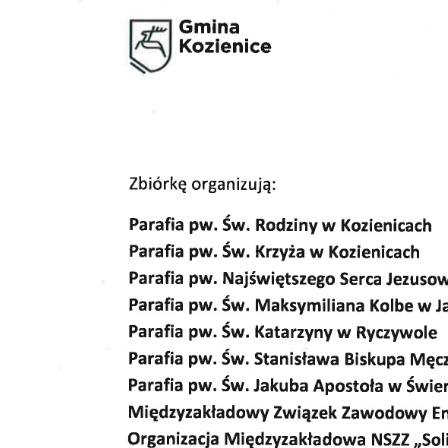
U
S
j
N
Ni
i 
Pl
Wi
do
fo
za
F
Z
Te