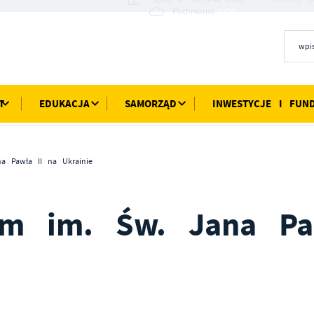
24°C
Pochmurno
T
EDUKACJA
SAMORZĄD
INWESTYCJE I FUN
a Pawła II na Ukrainie
um im. Św. Jana Pa