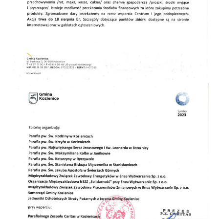
funkcjonalności.
Promocyjne pliki cookies służą do prezentowania Ci naszych
Więcej
komunikatów na podstawie analizy Twoich upodobań oraz Twoich
zwyczajów dotyczących przeglądanej witryny internetowej. Treści
promocyjne mogą pojawić się na stronach podmiotów trzecich lub
firm będących naszymi partnerami oraz innych dostawców usług.
Firmy te działają w charakterze pośredników prezentujących nasze
treści w postaci wiadomości, ofert, komunikatów mediów
społecznościowych.