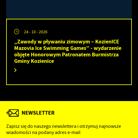
24 - 10 - 2026
„Zawody w pływaniu zimowym – KozienICE
Mazovia Ice Swimming Games” - wydarzenie
objęte Honorowym Patronatem Burmistrza
Gminy Kozienice
NEWSLETTER
Zapisz się do naszego newslettera i otrzymuj najnowsze
wiadomości na podany adres e-mail