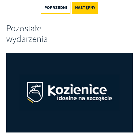
Firmy te działają w charakterze pośredników prezentujących nasze
POPRZEDNI
NASTĘPNY
treści w postaci wiadomości, ofert, komunikatów mediów
społecznościowych.
Pozostałe
wydarzenia