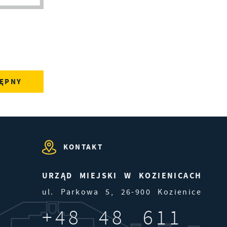
ie
e
j.
ĘPNY
KONTAKT
URZĄD MIEJSKI W KOZIENICACH
ul. Parkowa 5, 26-900 Kozienice
+48 48 611