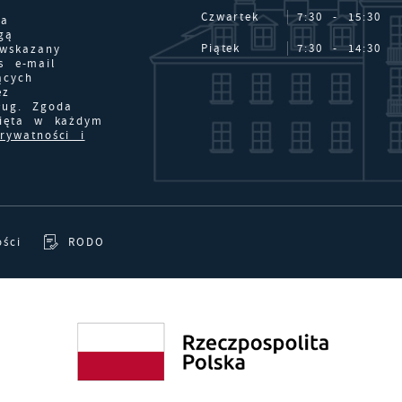
Czwartek
7:30 - 15:30
na
gą
Piątek
7:30 - 14:30
 wskazany
s e-mail
ących
ez
ług. Zgoda
nięta w każdym
prywatności i
ości
RODO