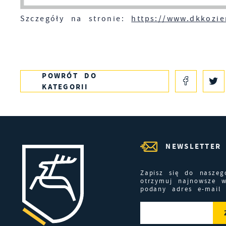
w
R
i
Szczegóły na stronie:
https://www.dkkozie
D
z
i
w
P
W
k
T
T
t
POWRÓT
DO
d
KATEGORII
p
k
NEWSLETTER
Zapisz się do naszeg
otrzymuj najnowsze 
podany adres e-mail