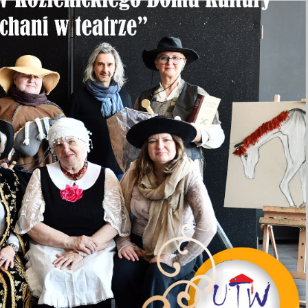
Ustawienia
zanujemy Twoją prywatność. Możesz zmienić ustawienia cookie
ub zaakceptować je wszystkie. W dowolnym momencie możesz
okonać zmiany swoich ustawień.