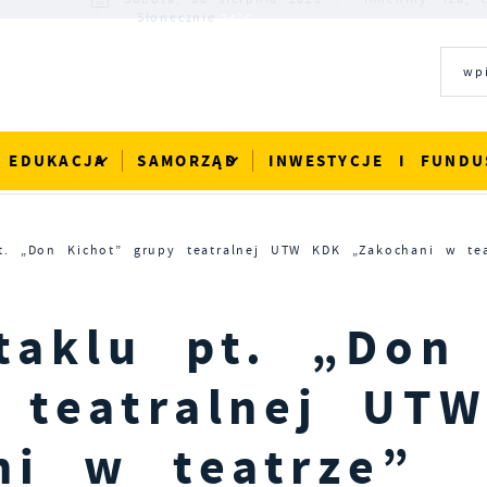
24°C
Słonecznie
EDUKACJA
SAMORZĄD
INWESTYCJE I FUNDU
t. „Don Kichot” grupy teatralnej UTW KDK „Zakochani w tea
taklu pt. „Don
 teatralnej UTW
ni w teatrze”