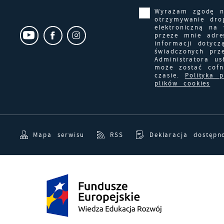
Wyrażam zgodę 
otrzymywanie dro
elektroniczną na
przeze mnie adre
informacji dotycz
świadczonych prz
Administratora us
może zostać cof
czasie.
Polityka 
plików cookies
Mapa serwisu
RSS
Deklaracja dostępn