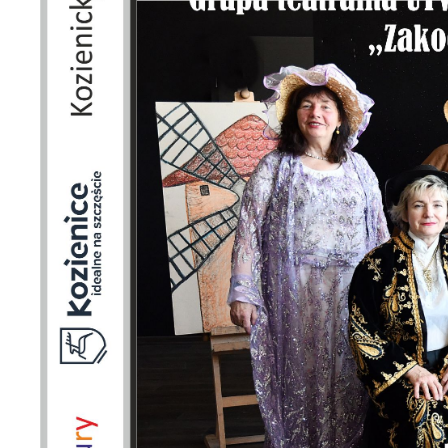
S
l
d