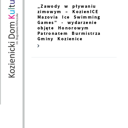
„Zawody w pływaniu
zimowym – KozienICE
Mazovia Ice Swimming
Games” - wydarzenie
objęte Honorowym
ji
Patronatem Burmistrza
Gminy Kozienice
rt
ie