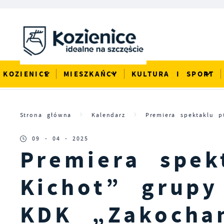
Przejdź do menu.
Przejdź do wyszukiwarki.
Przejdź do treści.
Przejdź do ustawień wielkości czcionki.
Włącz wersję kontrastową strony.
KOZIENICE
MIESZKAŃCY
KULTURA I SPORT
Strona główna
Kalendarz
Premiera spektaklu p
09 - 04 - 2025
Premiera spek
Kichot” grupy
KDK „Zakocha