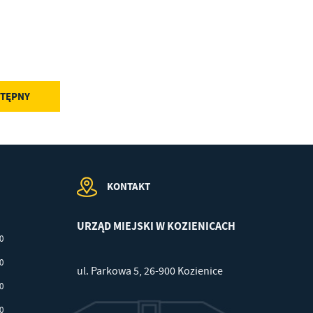
.
a
TĘPNY
w
KONTAKT
URZĄD MIEJSKI W KOZIENICACH
00
30
ul. Parkowa 5, 26-900 Kozienice
30
30