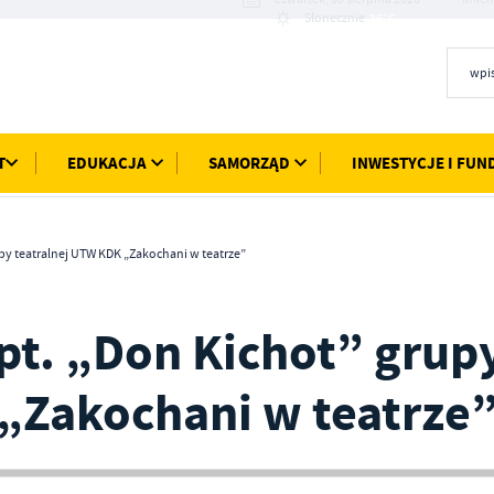
35°C
Słonecznie
T
EDUKACJA
SAMORZĄD
INWESTYCJE I FUN
py teatralnej UTW KDK „Zakochani w teatrze”
pt. „Don Kichot” grup
 „Zakochani w teatrze