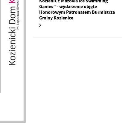
KozienICE Mazovia Ice Swimming
Games” - wydarzenie objęte
Honorowym Patronatem Burmistrza
Gminy Kozienice
a
kom
z
ci