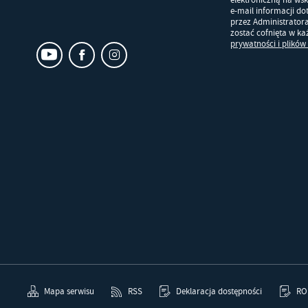
elektroniczną na ws
e-mail informacji d
przez Administrator
zostać cofnięta w k
prywatności i plików
Mapa serwisu
RSS
Deklaracja dostępności
RO