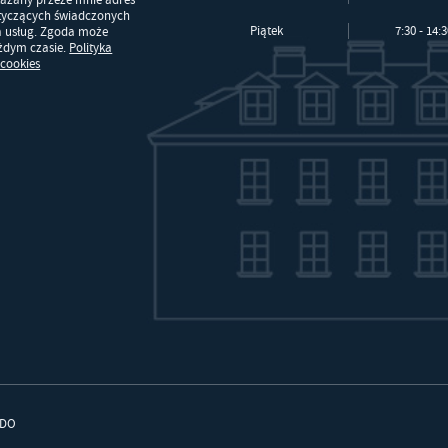
kazany przeze mnie adres
otyczących świadczonych
Piątek
7:30 - 14:
a usług. Zgoda może
ażdym czasie.
Polityka
 cookies
DO