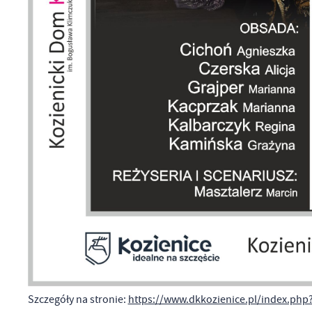
ws
N
Ni
um
Pl
Wi
Tw
co
F
Te
Za
Ci
Dz
Wi
na
zg
fu
A
An
Szczegóły na stronie:
https://www.dkkozienice.pl/index.php