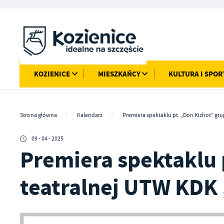
Przejdź do menu.
Przejdź do wyszukiwarki.
Przejdź do treści.
Przejdź do ustawień wielkości czcionki.
Włącz wersję kontrastową strony.
KOZIENICE
MIESZKAŃCY
KULTURA I SPOR
Strona główna
Kalendarz
Premiera spektaklu pt. „Don Kichot” gru
09 - 04 - 2025
Premiera spektaklu 
teatralnej UTW KDK