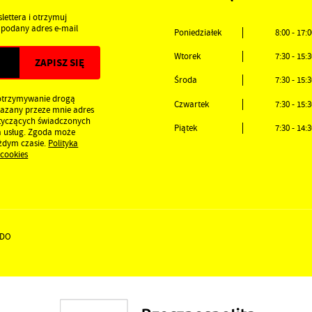
lettera i otrzymuj
podany adres e-mail
Poniedziałek
8:00 - 17:
Wtorek
7:30 - 15:
Środa
7:30 - 15:
otrzymywanie drogą
Czwartek
7:30 - 15:
kazany przeze mnie adres
otyczących świadczonych
Piątek
7:30 - 14:
a usług. Zgoda może
ażdym czasie.
Polityka
 cookies
DO