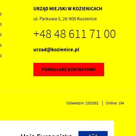
URZĄD MIEJSKI W KOZIENICACH
00
ul. Parkowa 5, 26-900 Kozienice
30
+48 48 611 71 00
30
30
urzad@kozienice.pl
30
FORMULARZ KONTAKTOWY
Odwiedzin: 2201052
Online: 104