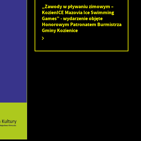
„Zawody w pływaniu zimowym –
KozienICE Mazovia Ice Swimming
Games” - wydarzenie objęte
Honorowym Patronatem Burmistrza
ia
Gminy Kozienice
ez
ci
i
.