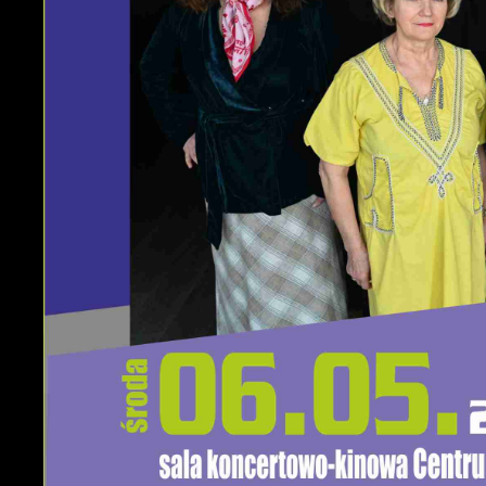
U
S
w