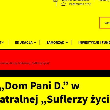
25°C
Pochmurno
T
EDUKACJA
SAMORZĄD
INWESTYCJE I FUN
onaniu Grupy teatralnej „Suflerzy życia”
 „Dom Pani D.” w
tralnej „Suflerzy życ