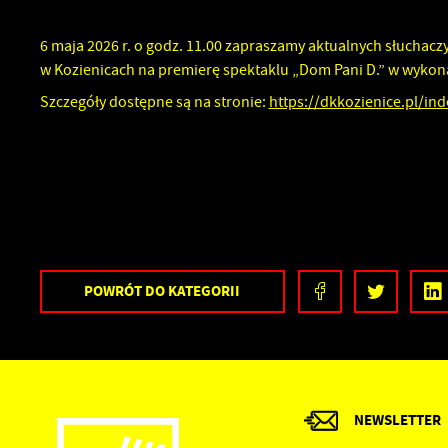
D
s
P
6 maja 2026 r. o godz. 11.00 zapraszamy aktualnych słuchac
W
a
w Kozienicach na premierę spektaklu „Dom Pani D.” w wykonan
i
b
Szczegóły dostępne są na stronie:
https://dkkozienice.pl/in
p
s
POWRÓT
DO KATEGORII
NEWSLETTER