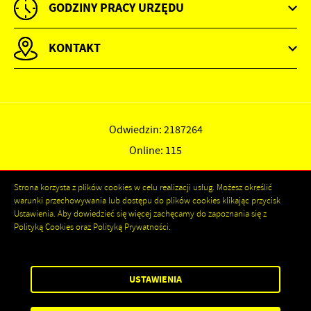
GODZINY PRACY URZĘDU
KONTAKT
Odwiedzin: 2187264
Online: 115
Strona korzysta z plików cookies w celu realizacji usług. Możesz określić
warunki przechowywania lub dostępu do plików cookies klikając przycisk
Ustawienia. Aby dowiedzieć się więcej zachęcamy do zapoznania się z
Polityką Cookies oraz Polityką Prywatności.
ZAPISZ WYBRANE
Copyright by kozienice.pl
USTAWIENIA
ZEZWÓL NA WSZYSTKIE
Powered by
2ClickPortal®
- Portale nowej generacji