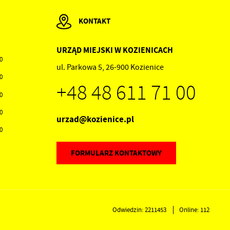
KONTAKT
URZĄD MIEJSKI W KOZIENICACH
00
ul. Parkowa 5, 26-900 Kozienice
30
+48 48 611 71 00
30
30
urzad@kozienice.pl
30
FORMULARZ KONTAKTOWY
Odwiedzin: 2211453
Online: 112