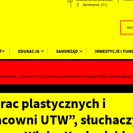
17°C
Słonecznie
T
EDUKACJA
SAMORZĄD
INWESTYCJE I FUN
ękodzieła pt. „Z pracowni UTW”, słuchaczy Uniwersytetu Trzeciego Wieku Kozienickiego D
ac plastycznych i
racowni UTW”, słuchacz