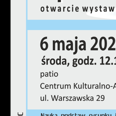
U
S
w