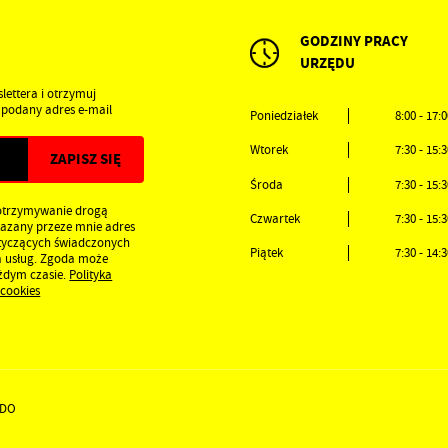
GODZINY PRACY
URZĘDU
lettera i otrzymuj
podany adres e-mail
Poniedziałek
8:00 - 17:
Wtorek
7:30 - 15:
Środa
7:30 - 15:
otrzymywanie drogą
Czwartek
7:30 - 15:
kazany przeze mnie adres
otyczących świadczonych
Piątek
7:30 - 14:
a usług. Zgoda może
ażdym czasie.
Polityka
 cookies
DO