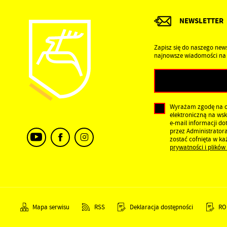
NEWSLETTER
Zapisz się do naszego news
najnowsze wiadomości na 
Wyrażam zgodę na 
elektroniczną na ws
e-mail informacji d
przez Administrator
zostać cofnięta w k
prywatności i plików
Mapa serwisu
RSS
Deklaracja dostępności
RO