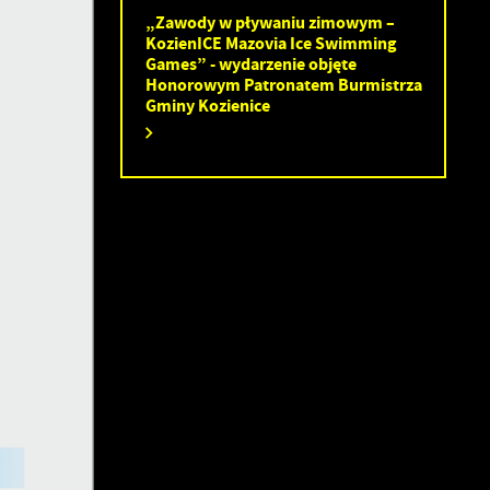
„Zawody w pływaniu zimowym –
KozienICE Mazovia Ice Swimming
Games” - wydarzenie objęte
Honorowym Patronatem Burmistrza
Gminy Kozienice
ia
ez
ci
i
.