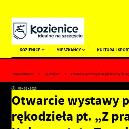
Przejdź do menu.
Przejdź do wyszukiwarki.
Przejdź do treści.
Przejdź do ustawień wielkości czcionki.
Wyłącz wersję kontrastową strony.
KOZIENICE
MIESZKAŃCY
KULTURA I SPOR
Strona główna
Kalendarz
Otwarcie wystawy prac plastycznych i r
06 - 05 - 2026
Otwarcie wystawy pr
rękodzieła pt. „Z p