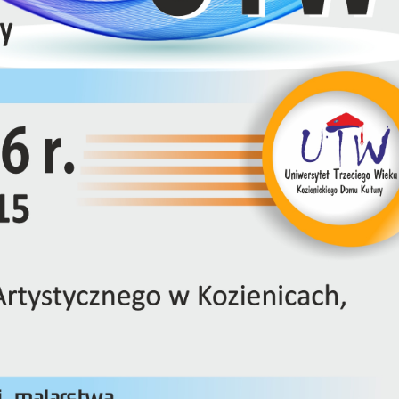
stawienia
zanujemy Twoją prywatność. Możesz zmienić ustawienia cookies lub zaakceptować je
szystkie. W dowolnym momencie możesz dokonać zmiany swoich ustawień.