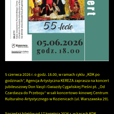
firm będących naszymi partnerami oraz innych dostawców usług.
Firmy te działają w charakterze pośredników prezentujących nasze
treści w postaci wiadomości, ofert, komunikatów mediów
społecznościowych.
5 czerwca 2026 r. o godz. 18.00, w ramach cyklu „KDK po
godzinach”, Agencja Artystyczna KEREZA zaprasza na koncert
jubileuszowy Don Vasyl i Gwiazdy Cygańskiej Pieśni pt. „Od
Czardasza do Przeboju” w sali koncertowo-kinowej Centrum
Kulturalno-Artystycznego w Kozienicach (ul. Warszawska 29).
Sprzedaż biletów od 17 kwietnia 2026 r. w kasach KDK