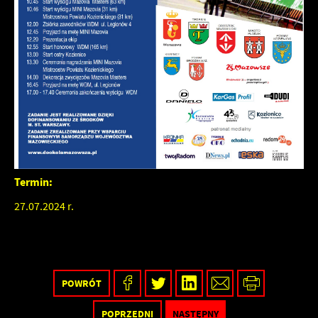
firm będących naszymi partnerami oraz innych dostawców usług.
Firmy te działają w charakterze pośredników prezentujących nasze
treści w postaci wiadomości, ofert, komunikatów mediów
społecznościowych.
Termin:
27.07.2024 r.
POWRÓT
POPRZEDNI
NASTĘPNY