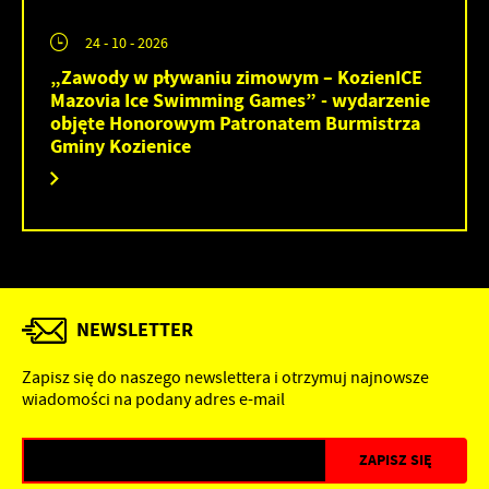
24 - 10 - 2026
„Zawody w pływaniu zimowym – KozienICE
Mazovia Ice Swimming Games” - wydarzenie
objęte Honorowym Patronatem Burmistrza
Gminy Kozienice
NEWSLETTER
Zapisz się do naszego newslettera i otrzymuj najnowsze
wiadomości na podany adres e-mail