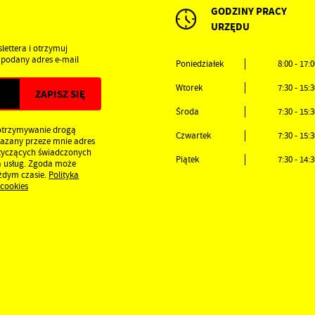
GODZINY PRACY
URZĘDU
lettera i otrzymuj
podany adres e-mail
Poniedziałek
8:00 - 17:
Wtorek
7:30 - 15:
Środa
7:30 - 15:
otrzymywanie drogą
Czwartek
7:30 - 15:
kazany przeze mnie adres
otyczących świadczonych
Piątek
7:30 - 14:
a usług. Zgoda może
ażdym czasie.
Polityka
 cookies