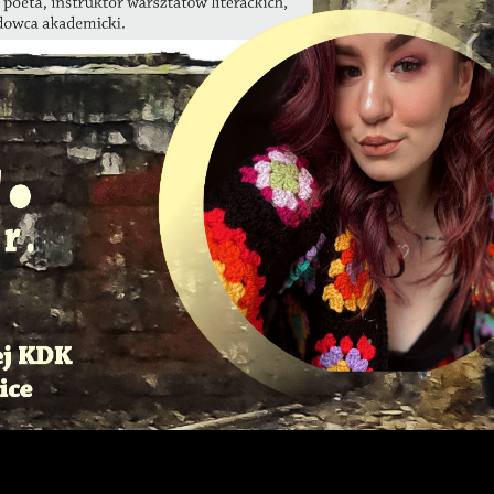
stawienia
zanujemy Twoją prywatność. Możesz zmienić ustawienia cookies lub zaakceptować je
szystkie. W dowolnym momencie możesz dokonać zmiany swoich ustawień.
iezbędne
iezbędne pliki cookies służą do prawidłowego funkcjonowania strony internetowej i
możliwiają Ci komfortowe korzystanie z oferowanych przez nas usług.
liki cookies odpowiadają na podejmowane przez Ciebie działania w celu m.in. dostosowan
ięcej
woich ustawień preferencji prywatności, logowania czy wypełniania formularzy. Dzięki
ikom cookies strona, z której korzystasz, może działać bez zakłóceń.
unkcjonalne i personalizacyjne
ego typu pliki cookies umożliwiają stronie internetowej zapamiętanie wprowadzonych prz
apoznaj się z
POLITYKĄ PRYWATNOŚCI I PLIKÓW COOKIES
.
iebie ustawień oraz personalizację określonych funkcjonalności czy prezentowanych treści.
ZAPISZ WYBRANE
zięki tym plikom cookies możemy zapewnić Ci większy komfort korzystania z funkcjonalnoś
ięcej