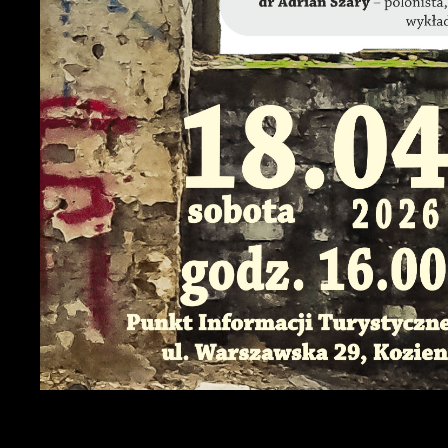
U
S
w
N
N
u
P
W
T
pl
F
T
Z
C
D
W