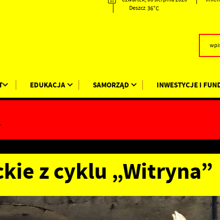
36°C
Deszcz
T
EDUKACJA
SAMORZĄD
INWESTYCJE I FUN
”
ckie z cyklu „Witryna”