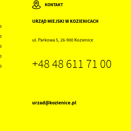
KONTAKT
URZĄD MIEJSKI W KOZIENICACH
00
30
ul. Parkowa 5, 26-900 Kozienice
30
30
+48 48 611 71 00
30
urzad@kozienice.pl