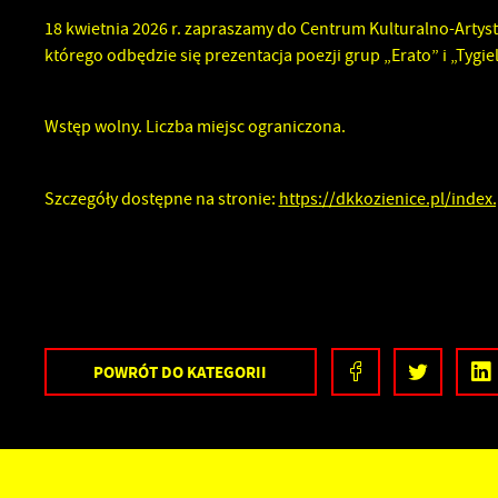
n
z
18 kwietnia 2026 r. zapraszamy do Centrum Kulturalno-Artysty
fu
którego odbędzie się prezentacja poezji grup „Erato” i „Tygi
A
A
Wstęp wolny. Liczba miejsc ograniczona.
C
W
i
p
Szczegóły dostępne na stronie:
https://dkkozienice.pl/inde
w
W
R
f
D
s
P
W
a
i
POWRÓT
DO KATEGORII
b
p
s