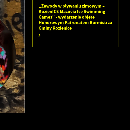
„Zawody w pływaniu zimowym –
KozienICE Mazovia Ice Swimming
Games” - wydarzenie objęte
Honorowym Patronatem Burmistrza
Gminy Kozienice
ia
ez
ci