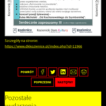
firm będących naszymi partnerami oraz innych dostawców usług.
Firmy te działają w charakterze pośredników prezentujących nasze
treści w postaci wiadomości, ofert, komunikatów mediów
społecznościowych.
Szczegóły na stronie:
https://www.dkkozienice.pl/index.php?id=11966
POWRÓT
POPRZEDNI
NASTĘPNY
Pozostałe