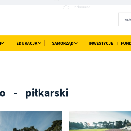
25°C
Pochmurno
T
EDUKACJA
SAMORZĄD
INWESTYCJE I FUN
o - piłkarski