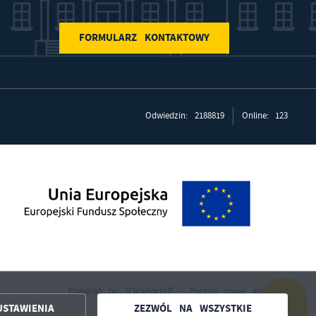
FORMULARZ KONTAKTOWY
ch
Odwiedzin: 2188819
Online: 123
w
Powered by
2ClickPortal®
- Portale nowej generacji
USTAWIENIA
ZEZWÓL NA WSZYSTKIE