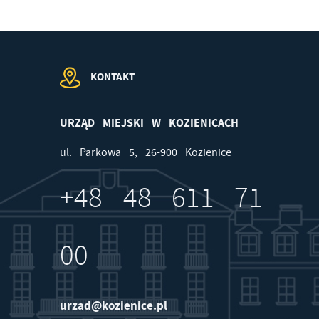
ej
KONTAKT
URZĄD MIEJSKI W KOZIENICACH
ul. Parkowa 5, 26-900 Kozienice
+48 48 611 71
00
urzad@kozienice.pl
od