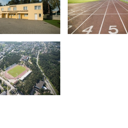
stawienia
zanujemy Twoją prywatność. Możesz zmienić ustawienia cookies lub zaakceptowa
e wszystkie. W dowolnym momencie możesz dokonać zmiany swoich ustawień.
iezbędne