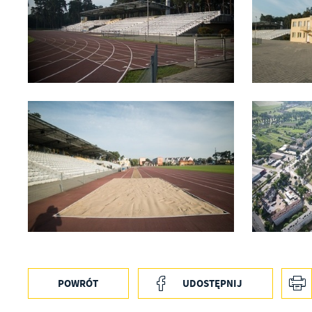
U
S
j
POWRÓT
UDOSTĘPNIJ
N