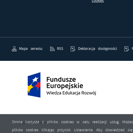
cookies
w
R
pr
Dz
co
ak
P
Wi
p
pr
Mapa serwisu
RSS
Deklaracja dostępności
p
us
po
Strona korzysta z plików cookies w celu realizacji usług. Moż
Copyright by kozienice.pl
plików cookies klikając przycisk Ustawienia. Aby dowiedzieć s