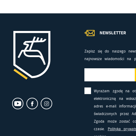
Ni
i 
Pl
Wi
do
fo
NEWSLETTER
za
F
Te
Zapisz się do naszego news
Z
wp
najnowsze wiadomości na p
fu
D
Wi
fu
pr
Wyrażam zgodę na ot
gw
A
elektroniczną na wska
An
adres e-mail informacj
po
świadczonych przez Adm
Co
Zgoda może zostać co
Wi
wi
czasie.
Polityka prywat
s