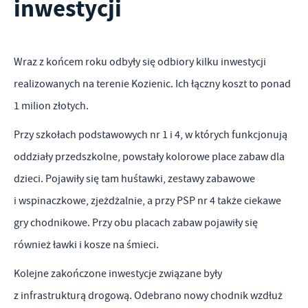
inwestycji
logowania czy wypełniania formularzy. Dzięki plikom cookies
Funkcjonalne i personalizacyjne
strona, z której korzystasz, może działać bez zakłóceń.
Tego typu pliki cookies umożliwiają stronie internetowej
Wraz z końcem roku odbyły się odbiory kilku inwestycji
Zapoznaj się z
POLITYKĄ PRYWATNOŚCI I PLIKÓW COOKIES
.
zapamiętanie wprowadzonych przez Ciebie ustawień oraz
realizowanych na terenie Kozienic. Ich łączny koszt to ponad
personalizację określonych funkcjonalności czy prezentowanych
treści.
1 milion złotych.
Dzięki tym plikom cookies możemy zapewnić Ci większy komfort
Więcej
Przy szkołach podstawowych nr 1 i 4, w których funkcjonują
korzystania z funkcjonalności naszej strony poprzez dopasowanie
oddziały przedszkolne, powstały kolorowe place zabaw dla
jej do Twoich indywidualnych preferencji. Wyrażenie zgody na
dzieci. Pojawiły się tam huśtawki, zestawy zabawowe
Analityczne
funkcjonalne i personalizacyjne pliki cookies gwarantuje
i wspinaczkowe, zjeżdżalnie, a przy PSP nr 4 także ciekawe
dostępność większej ilości funkcji na stronie.
Analityczne pliki cookies pomagają nam rozwijać się i
gry chodnikowe. Przy obu placach zabaw pojawiły się
dostosowywać do Twoich potrzeb.
również ławki i kosze na śmieci.
Cookies analityczne pozwalają na uzyskanie informacji w zakresie
Więcej
wykorzystywania witryny internetowej, miejsca oraz częstotliwości,
Kolejne zakończone inwestycje związane były
z jaką odwiedzane są nasze serwisy www. Dane pozwalają nam na
z infrastrukturą drogową. Odebrano nowy chodnik wzdłuż
Reklamowe
ocenę naszych serwisów internetowych pod względem ich