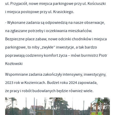
ul. Przyjaciół, nowe miejsca parkingowe przy ul. Kościuszki
popularności wśród użytkowników. Zgromadzone informacje są
Dzięki reklamowym plikom cookies prezentujemy Ci najciekawsze
i miejsca postojowe przy ul. Krasickiego.
przetwarzane w formie zanonimizowanej. Wyrażenie zgody na
informacje i aktualności na stronach naszych partnerów.
analityczne pliki cookies gwarantuje dostępność wszystkich
- Wykonane zadania są odpowiedzią na nasze obserwacje,
Promocyjne pliki cookies służą do prezentowania Ci naszych
Więcej
funkcjonalności.
komunikatów na podstawie analizy Twoich upodobań oraz Twoich
na zgłaszane potrzeby i oczekiwania mieszkańców.
zwyczajów dotyczących przeglądanej witryny internetowej. Treści
Bezpieczne place zabaw, nowe odcinki chodników i miejsca
promocyjne mogą pojawić się na stronach podmiotów trzecich lub
parkingowe, to niby „zwykłe” inwestycje, a tak bardzo
firm będących naszymi partnerami oraz innych dostawców usług.
poprawiają codzienny komfort życia – mówi burmistrz Piotr
Firmy te działają w charakterze pośredników prezentujących nasze
Kozłowski
treści w postaci wiadomości, ofert, komunikatów mediów
społecznościowych.
Wspomniane zadania zakończyły intensywny, inwestycyjny,
2023 rok w Kozienicach. Budżet roku 2024 zapowiada,
że pracy i robót budowlanych będzie również wiele.