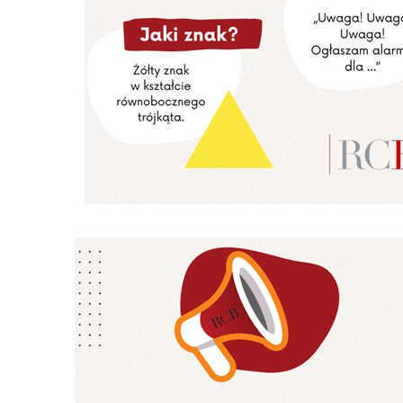
U
S
j
N
Ni
i 
Pl
Wi