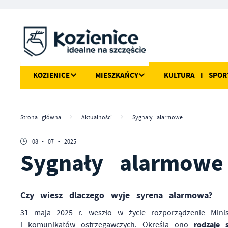
Przejdź do menu.
Przejdź do wyszukiwarki.
Przejdź do treści.
Przejdź do ustawień wielkości czcionki.
Włącz wersję kontrastową strony.
KOZIENICE
MIESZKAŃCY
KULTURA I SPOR
Strona główna
Aktualności
Sygnały alarmowe
08 - 07 - 2025
Sygnały alarmowe
Czy wiesz dlaczego wyje syrena alarmowa?
31 maja 2025 r. weszło w życie rozporządzenie Mini
rodzaje 
i komunikatów ostrzegawczych. Określa ono