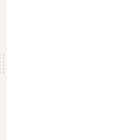
od
ch