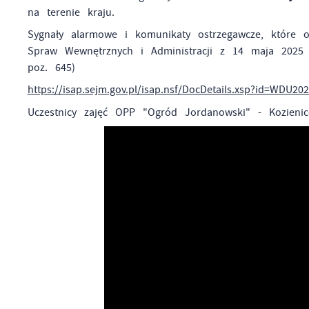
na terenie kraju.
Sygnały alarmowe i komunikaty ostrzegawcze, które o
Spraw Wewnętrznych i Administracji z 14 maja 2025 
poz. 645)
https://isap.sejm.gov.pl/isap.nsf/DocDetails.xsp?id=WDU20
Uczestnicy zajęć OPP "Ogród Jordanowski" - Kozieni