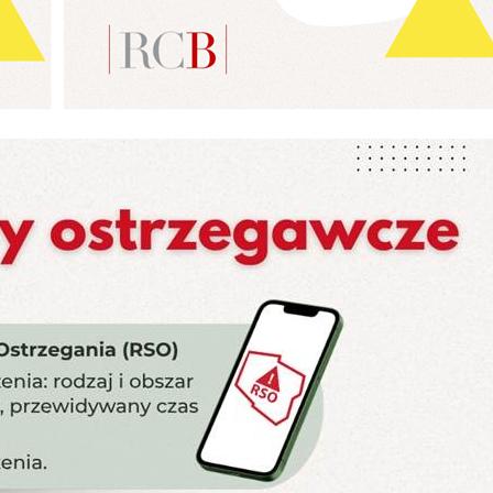
odmiotów trzecich lub firm będących naszymi partnerami oraz innych dostawcó
ług. Firmy te działają w charakterze pośredników prezentujących nasze treści w
staci wiadomości, ofert, komunikatów mediów społecznościowych.