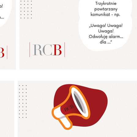
stawienia
zanujemy Twoją prywatność. Możesz zmienić ustawienia cookies lub zaakceptowa
e wszystkie. W dowolnym momencie możesz dokonać zmiany swoich ustawień.
iezbędne
ezbędne pliki cookies służą do prawidłowego funkcjonowania strony internetow
umożliwiają Ci komfortowe korzystanie z oferowanych przez nas usług.
iki cookies odpowiadają na podejmowane przez Ciebie działania w celu m.in.
ęcej