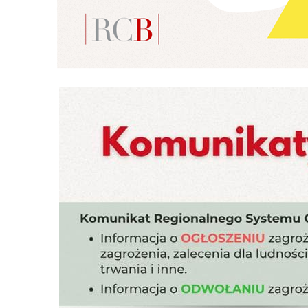
p
us
po