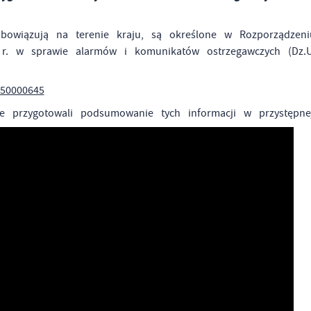
bowiązują na terenie kraju, są określone w Rozporządzeni
r. w sprawie alarmów i komunikatów ostrzegawczych (Dz.
250000645
ce przygotowali podsumowanie tych informacji w przystępn