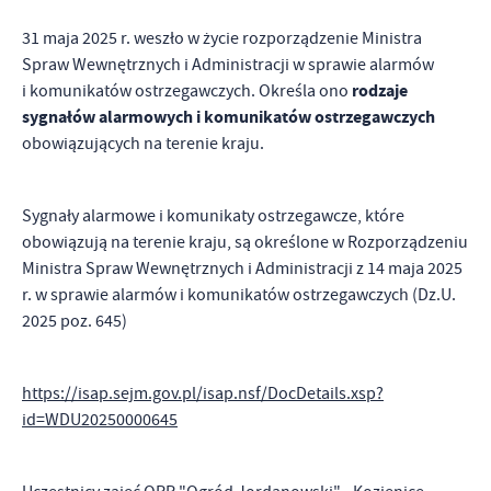
strona, z której korzystasz, może działać bez zakłóceń.
Funkcjonalne i personalizacyjne
31 maja 2025 r. weszło w życie rozporządzenie Ministra
Tego typu pliki cookies umożliwiają stronie internetowej
Spraw Wewnętrznych i Administracji w sprawie alarmów
zapamiętanie wprowadzonych przez Ciebie ustawień oraz
rodzaje
i komunikatów ostrzegawczych. Określa ono
personalizację określonych funkcjonalności czy prezentowanych
sygnałów alarmowych i komunikatów ostrzegawczych
Zapoznaj się z
POLITYKĄ PRYWATNOŚCI I PLIKÓW COOKIES
.
treści.
obowiązujących na terenie kraju.
Dzięki tym plikom cookies możemy zapewnić Ci większy komfort
Więcej
korzystania z funkcjonalności naszej strony poprzez dopasowanie
Sygnały alarmowe i komunikaty ostrzegawcze, które
jej do Twoich indywidualnych preferencji. Wyrażenie zgody na
obowiązują na terenie kraju, są określone w Rozporządzeniu
funkcjonalne i personalizacyjne pliki cookies gwarantuje
Analityczne
dostępność większej ilości funkcji na stronie.
Ministra Spraw Wewnętrznych i Administracji z 14 maja 2025
Analityczne pliki cookies pomagają nam rozwijać się i
r. w sprawie alarmów i komunikatów ostrzegawczych (Dz.U.
dostosowywać do Twoich potrzeb.
2025 poz. 645)
Cookies analityczne pozwalają na uzyskanie informacji w zakresie
Więcej
wykorzystywania witryny internetowej, miejsca oraz częstotliwości,
https://isap.sejm.gov.pl/isap.nsf/DocDetails.xsp?
z jaką odwiedzane są nasze serwisy www. Dane pozwalają nam na
id=WDU20250000645
ocenę naszych serwisów internetowych pod względem ich
Reklamowe
popularności wśród użytkowników. Zgromadzone informacje są
Dzięki reklamowym plikom cookies prezentujemy Ci najciekawsze
przetwarzane w formie zanonimizowanej. Wyrażenie zgody na