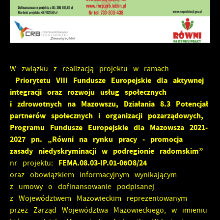
upodobań oraz Twoich zwyczajów dotyczących przeglądanej
witryny internetowej. Treści promocyjne mogą pojawić się
na stronach podmiotów trzecich lub firm będących
naszymi partnerami oraz innych dostawców usług. Firmy
te działają w charakterze pośredników prezentujących nasze
treści w postaci wiadomości, ofert, komunikatów mediów
społecznościowych.
W związku z realizacją projektu w ramach
Priorytetu VIII Fundusze Europejskie dla aktywnej
integracji oraz rozwoju usług społecznych
i zdrowotnych na Mazowszu, Działania 8.3 Potencjał
partnerów społecznych i organizacji pozarządowych,
Programu Fundusze Europejskie dla Mazowsza 2021-
2027 pn. „Równi na rynku pracy - promocja
zasady niedyskryminacji w podregionie radomskim”
FEMA.08.03-IP.01-06O8/24
nr projektu:
oraz obowiązkiem informacyjnym wynikającym
z umowy o dofinansowanie podpisanej
z Województwem Mazowieckim reprezentowanym
przez Zarząd Województwa Mazowieckiego, w imieniu