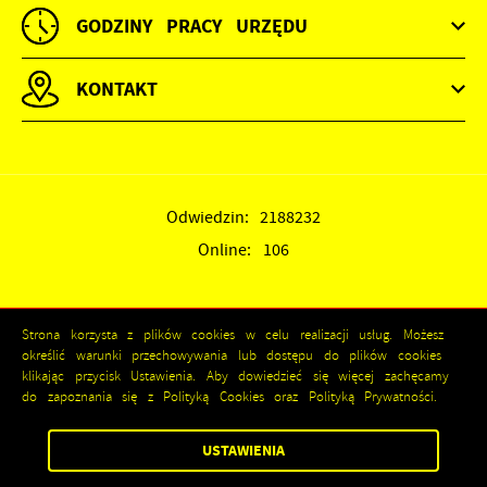
GODZINY PRACY URZĘDU
KONTAKT
Odwiedzin: 2188232
Online: 106
Strona korzysta z plików cookies w celu realizacji usług. Możesz
określić warunki przechowywania lub dostępu do plików cookies
klikając przycisk Ustawienia. Aby dowiedzieć się więcej zachęcamy
ZAPISZ WYBRANE
do zapoznania się z Polityką Cookies oraz Polityką Prywatności.
Copyright by kozienice.pl
USTAWIENIA
ZEZWÓL NA WSZYSTKIE
Powered by
2ClickPortal®
- Portale nowej generacji