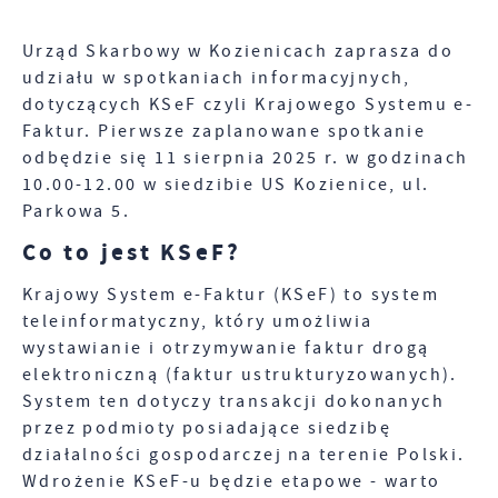
Tego typu pliki cookies umożliwiają stronie
zakłóceń.
internetowej zapamiętanie wprowadzonych przez
Urząd Skarbowy w Kozienicach zaprasza do
Ciebie ustawień oraz personalizację określonych
Zapoznaj się z
POLITYKĄ PRYWATNOŚCI I PLIKÓW
udziału w spotkaniach informacyjnych,
funkcjonalności czy prezentowanych treści.
COOKIES
.
dotyczących KSeF czyli Krajowego Systemu e-
Dzięki tym plikom cookies możemy zapewnić Ci
Więcej
Faktur. Pierwsze zaplanowane spotkanie
większy komfort korzystania z funkcjonalności
odbędzie się 11 sierpnia 2025 r. w godzinach
naszej strony poprzez dopasowanie jej do Twoich
10.00-12.00 w siedzibie US Kozienice, ul.
indywidualnych preferencji. Wyrażenie zgody na
Analityczne
funkcjonalne i personalizacyjne pliki cookies
Parkowa 5.
Analityczne pliki cookies pomagają nam rozwijać
gwarantuje dostępność większej ilości funkcji na
Co to jest KSeF?
się i dostosowywać do Twoich potrzeb.
stronie.
Cookies analityczne pozwalają na uzyskanie
Więcej
Krajowy System e-Faktur (KSeF) to system
informacji w zakresie wykorzystywania witryny
teleinformatyczny, który umożliwia
internetowej, miejsca oraz częstotliwości, z jaką
wystawianie i otrzymywanie faktur drogą
odwiedzane są nasze serwisy www. Dane pozwalają
Reklamowe
nam na ocenę naszych serwisów internetowych
elektroniczną (faktur ustrukturyzowanych).
Dzięki reklamowym plikom cookies prezentujemy
pod względem ich popularności wśród
System ten dotyczy transakcji dokonanych
Ci najciekawsze informacje i aktualności na
użytkowników. Zgromadzone informacje są
przez podmioty posiadające siedzibę
stronach naszych partnerów.
przetwarzane w formie zanonimizowanej.
działalności gospodarczej na terenie Polski.
Wyrażenie zgody na analityczne pliki cookies
Promocyjne pliki cookies służą do prezentowania
Więcej
Wdrożenie KSeF-u będzie etapowe - warto
gwarantuje dostępność wszystkich
Ci naszych komunikatów na podstawie analizy