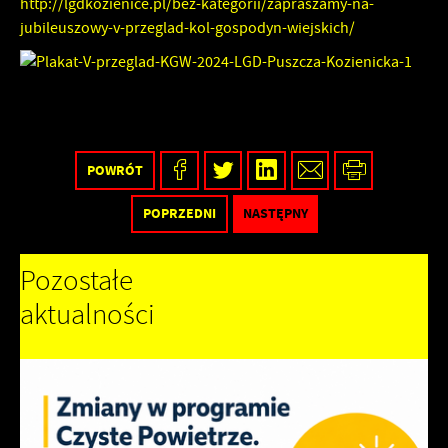
http://lgdkozienice.pl/bez-kategorii/zapraszamy-na-
jubileuszowy-v-przeglad-kol-gospodyn-wiejskich/
POWRÓT
POPRZEDNI
NASTĘPNY
Pozostałe
aktualności