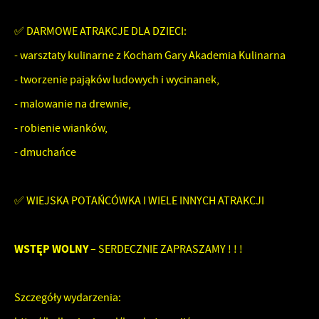
firm będących naszymi partnerami oraz innych dostawców usług.
Firmy te działają w charakterze pośredników prezentujących nasze
✅ DARMOWE ATRAKCJE DLA DZIECI:
treści w postaci wiadomości, ofert, komunikatów mediów
społecznościowych.
- warsztaty kulinarne z Kocham Gary Akademia Kulinarna
- tworzenie pająków ludowych i wycinanek,
- malowanie na drewnie,
- robienie wianków,
- dmuchańce
✅ WIEJSKA POTAŃCÓWKA I WIELE INNYCH ATRAKCJI
WSTĘP WOLNY
– SERDECZNIE ZAPRASZAMY ! ! !
Szczegóły wydarzenia: